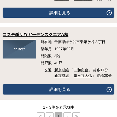
詳細を見る
コスモ鎌ケ谷ガーデンスクエアA棟
所在地
千葉県鎌ケ谷市東鎌ケ谷３丁目
築年月
1997年02月
総階数
3階
総戸数
40戸
交通
新京成線
「
二和向台
」 徒歩17分
新京成線
「
鎌ヶ谷大仏
」 徒歩20分
詳細を見る
1～3件を表示/3件
1