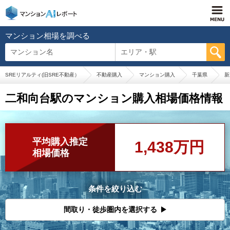
マンション相場を調べる
マンション名
エリア・駅
SREリアルティ(旧SRE不動産）
不動産購入
マンション購入
千葉県
新
二和向台駅のマンション購入相場価格情報
平均購入推定
1,438万円
相場価格
条件を絞り込む
間取り・徒歩圏内を選択する