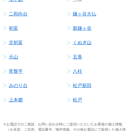
二和向台
鎌ヶ谷大仏
初富
新鎌ヶ谷
北初富
くぬぎ山
元山
五香
常盤平
八柱
みのり台
松戸新田
上本郷
松戸
お電話でのご相談、お問い合わせ時にご提供いただいたお客様の個人情報
（お名前、ご住所、電話番号、物件情報、その他お電話にて取得した個人情