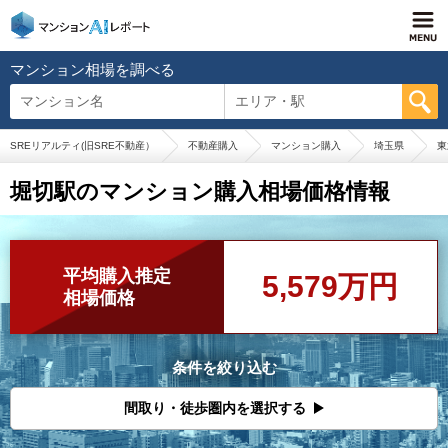
マンション相場を調べる
マンション名
エリア・駅
SREリアルティ(旧SRE不動産）
不動産購入
マンション購入
埼玉県
東
堀切駅のマンション購入相場価格情報
平均購入推定
5,579万円
相場価格
条件を絞り込む
間取り・徒歩圏内を選択する