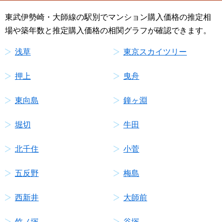
東武伊勢崎・大師線の駅別でマンション購入価格の推定相
場や築年数と推定購入価格の相関グラフが確認できます。
浅草
東京スカイツリー
押上
曳舟
東向島
鐘ヶ淵
堀切
牛田
北千住
小菅
五反野
梅島
西新井
大師前
竹ノ塚
谷塚