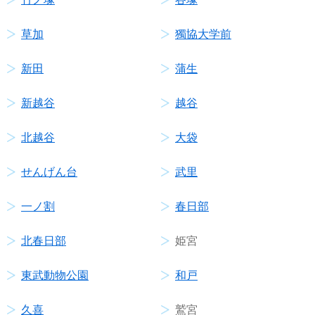
草加
獨協大学前
新田
蒲生
新越谷
越谷
北越谷
大袋
せんげん台
武里
一ノ割
春日部
北春日部
姫宮
東武動物公園
和戸
久喜
鷲宮