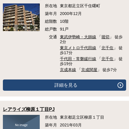
所在地
東京都足立区千住曙町
築年月
2000年12月
総階数
10階
総戸数
91戸
交通
東武伊勢崎・大師線
「
堀切
」 徒歩
2分
東京メトロ千代田線
「
北千住
」 徒
歩17分
千代田・常磐緩行線
「
北千住
」 徒
歩19分
京成本線
「
京成関屋
」 徒歩7分
詳細を見る
レアライズ柳原１丁目PJ
所在地
東京都足立区柳原１丁目
築年月
2021年03月