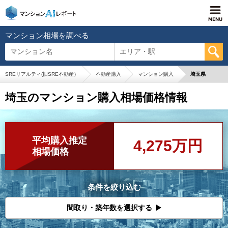
マンション相場を調べる
マンション名
エリア・駅
SREリアルティ(旧SRE不動産）
不動産購入
マンション購入
埼玉県
埼玉のマンション購入相場価格情報
平均購入推定
4,275万円
相場価格
条件を絞り込む
間取り・築年数を選択する