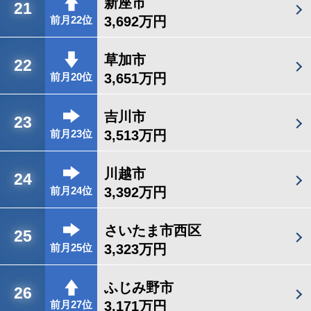
新座市
21
3,692万円
前月22位
草加市
22
3,651万円
前月20位
吉川市
23
3,513万円
前月23位
川越市
24
3,392万円
前月24位
さいたま市西区
25
3,323万円
前月25位
ふじみ野市
26
3,171万円
前月27位