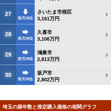
さいたま市桜区
27
3,161万円
前月26位
久喜市
28
3,106万円
前月28位
鴻巣市
29
2,813万円
前月29位
坂戸市
30
2,802万円
前月30位
埼玉の築年数と推定購入価格の相関グラフ