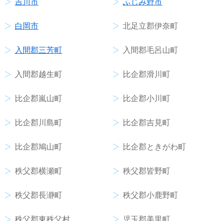
吉川市
ふじみ野市
白岡市
北足立郡伊奈町
入間郡三芳町
入間郡毛呂山町
入間郡越生町
比企郡滑川町
比企郡嵐山町
比企郡小川町
比企郡川島町
比企郡吉見町
比企郡鳩山町
比企郡ときがわ町
秩父郡横瀬町
秩父郡皆野町
秩父郡長瀞町
秩父郡小鹿野町
秩父郡東秩父村
児玉郡美里町