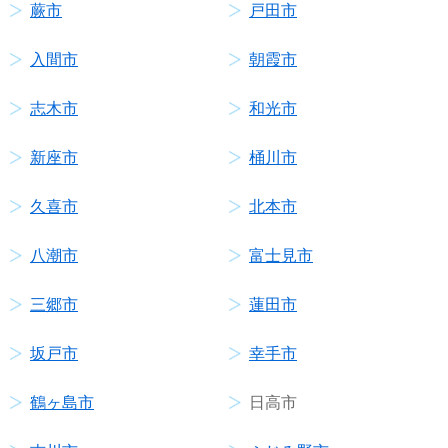
蕨市
戸田市
入間市
朝霞市
志木市
和光市
新座市
桶川市
久喜市
北本市
八潮市
富士見市
三郷市
蓮田市
坂戸市
幸手市
鶴ヶ島市
日高市