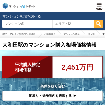
マンション相場を調べる
マンション名
エリア・駅
SREリアルティ(旧SRE不動産）
不動産購入
マンション購入
埼玉県
東
大和田駅のマンション購入相場価格情報
平均購入推定
2,451万円
相場価格
条件を絞り込む
間取り・徒歩圏内を選択する