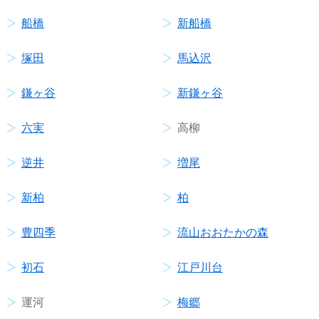
船橋
新船橋
塚田
馬込沢
鎌ヶ谷
新鎌ヶ谷
六実
高柳
逆井
増尾
新柏
柏
豊四季
流山おおたかの森
初石
江戸川台
運河
梅郷