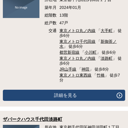
築年月
2024年01月
総階数
13階
総戸数
47戸
交通
東京メトロ丸ノ内線
「
大手町
」 徒
歩6分
東京メトロ千代田線
「
新御茶ノ
水
」 徒歩6分
都営新宿線
「
小川町
」 徒歩6分
東京メトロ丸ノ内線
「
淡路町
」 徒
歩6分
JR山手線
「
神田
」 徒歩8分
東京メトロ東西線
「
竹橋
」 徒歩7
分
詳細を見る
ザパークハウス千代田淡路町
所在地
東京都千代田区神田須田町１丁目