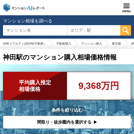
マンション相場を調べる
マンション名
エリア・駅
SREリアルティ(旧SRE不動産）
不動産購入
マンション購入
東京都
J
神田駅のマンション購入相場価格情報
平均購入推定
9,368万円
相場価格
条件を絞り込む
間取り・徒歩圏内を選択する