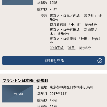
総階数
12階
総戸数
23戸
交通
東京メトロ丸ノ内線
「
淡路町
」 徒
歩3分
都営新宿線
「
小川町
」 徒歩3分
東京メトロ千代田線
「
新御茶ノ
水
」 徒歩4分
東京メトロ銀座線
「
神田
」 徒歩4
分
JR山手線
「
神田
」 徒歩5分
詳細を見る
ブラントン日本橋小伝馬町
所在地
東京都中央区日本橋小伝馬町
築年月
2017年11月
総階数
12階
総戸数
22戸