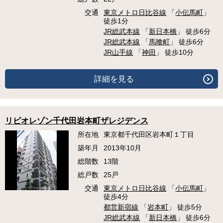
交通
東京メトロ日比谷線
「
小伝馬町
」
徒歩1分
JR総武本線
「
新日本橋
」 徒歩6分
JR総武本線
「
馬喰町
」 徒歩6分
JR山手線
「
神田
」 徒歩10分
詳細を見る
リビオレゾン千代田岩本町ザレジデンス
所在地
東京都千代田区岩本町１丁目
築年月
2013年10月
総階数
13階
総戸数
25戸
交通
東京メトロ日比谷線
「
小伝馬町
」
徒歩4分
都営新宿線
「
岩本町
」 徒歩5分
JR総武本線
「
新日本橋
」 徒歩6分