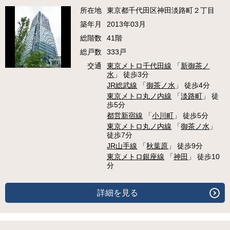
所在地
東京都千代田区神田淡路町２丁目
築年月
2013年03月
総階数
41階
総戸数
333戸
交通
東京メトロ千代田線
「
新御茶ノ
水
」 徒歩3分
JR総武線
「
御茶ノ水
」 徒歩4分
東京メトロ丸ノ内線
「
淡路町
」 徒
歩5分
都営新宿線
「
小川町
」 徒歩5分
東京メトロ丸ノ内線
「
御茶ノ水
」
徒歩7分
JR山手線
「
秋葉原
」 徒歩9分
東京メトロ銀座線
「
神田
」 徒歩10
分
詳細を見る