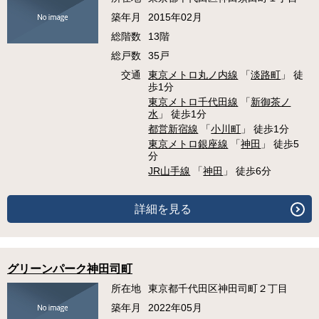
築年月
2015年02月
総階数
13階
総戸数
35戸
交通
東京メトロ丸ノ内線
「
淡路町
」 徒
歩1分
東京メトロ千代田線
「
新御茶ノ
水
」 徒歩1分
都営新宿線
「
小川町
」 徒歩1分
東京メトロ銀座線
「
神田
」 徒歩5
分
JR山手線
「
神田
」 徒歩6分
詳細を見る
グリーンパーク神田司町
所在地
東京都千代田区神田司町２丁目
築年月
2022年05月