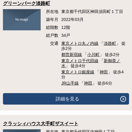
グリーンパーク淡路町
所在地
東京都千代田区神田須田町１丁目
築年月
2022年03月
総階数
12階
総戸数
34戸
交通
東京メトロ丸ノ内線
「
淡路町
」 徒
歩2分
都営新宿線
「
小川町
」 徒歩2分
東京メトロ千代田線
「
新御茶ノ
水
」 徒歩4分
東京メトロ銀座線
「
神田
」 徒歩4
分
JR山手線
「
神田
」 徒歩6分
詳細を見る
クラッシィハウス大手町ザスイート
所在地
東京都千代田区内神田１丁目