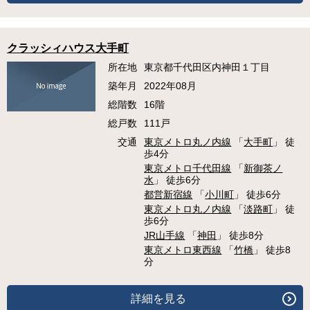
クラッシィハウス大手町
所在地
東京都千代田区内神田１丁目
築年月
2022年08月
総階数
16階
総戸数
111戸
交通
東京メトロ丸ノ内線
「
大手町
」 徒
歩4分
東京メトロ千代田線
「
新御茶ノ
水
」 徒歩6分
都営新宿線
「
小川町
」 徒歩6分
東京メトロ丸ノ内線
「
淡路町
」 徒
歩6分
JR山手線
「
神田
」 徒歩8分
東京メトロ東西線
「
竹橋
」 徒歩8
分
詳細を見る