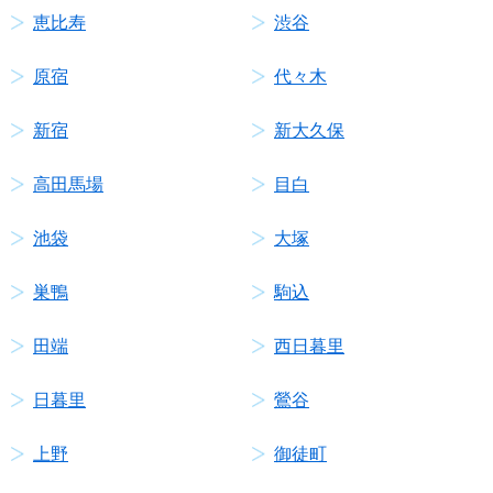
恵比寿
渋谷
原宿
代々木
新宿
新大久保
高田馬場
目白
池袋
大塚
巣鴨
駒込
田端
西日暮里
日暮里
鶯谷
上野
御徒町