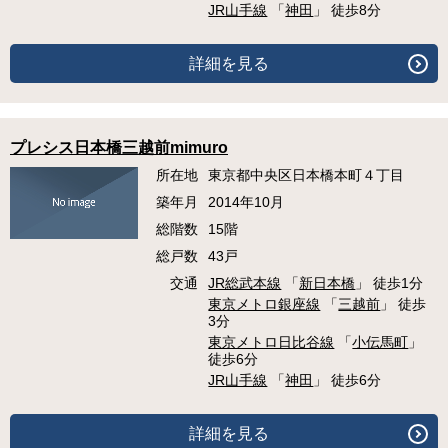
JR山手線
「
神田
」 徒歩8分
詳細を見る
プレシス日本橋三越前mimuro
所在地
東京都中央区日本橋本町４丁目
築年月
2014年10月
総階数
15階
総戸数
43戸
交通
JR総武本線
「
新日本橋
」 徒歩1分
東京メトロ銀座線
「
三越前
」 徒歩
3分
東京メトロ日比谷線
「
小伝馬町
」
徒歩6分
JR山手線
「
神田
」 徒歩6分
詳細を見る