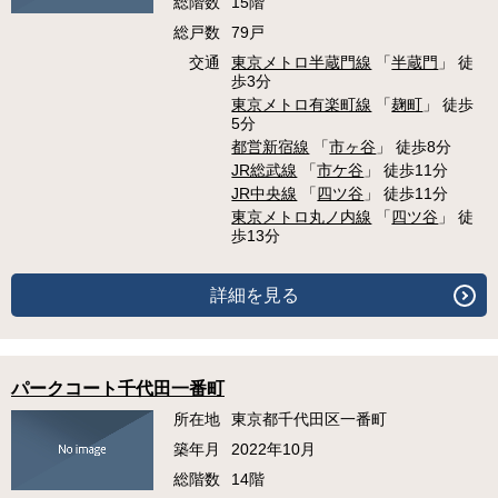
総階数
15階
総戸数
79戸
交通
東京メトロ半蔵門線
「
半蔵門
」 徒
歩3分
東京メトロ有楽町線
「
麹町
」 徒歩
5分
都営新宿線
「
市ヶ谷
」 徒歩8分
JR総武線
「
市ケ谷
」 徒歩11分
JR中央線
「
四ツ谷
」 徒歩11分
東京メトロ丸ノ内線
「
四ツ谷
」 徒
歩13分
詳細を見る
パークコート千代田一番町
所在地
東京都千代田区一番町
築年月
2022年10月
総階数
14階