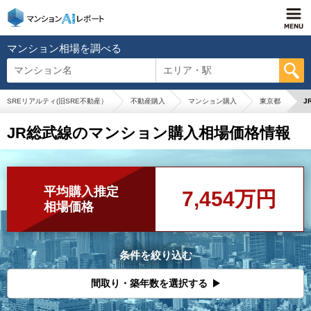
マンション相場を調べる
マンション名
エリア・駅
SREリアルティ(旧SRE不動産）
不動産購入
マンション購入
東京都
J
JR総武線のマンション購入相場価格情報
平均購入推定
7,454万円
相場価格
条件を絞り込む
間取り・築年数を選択する