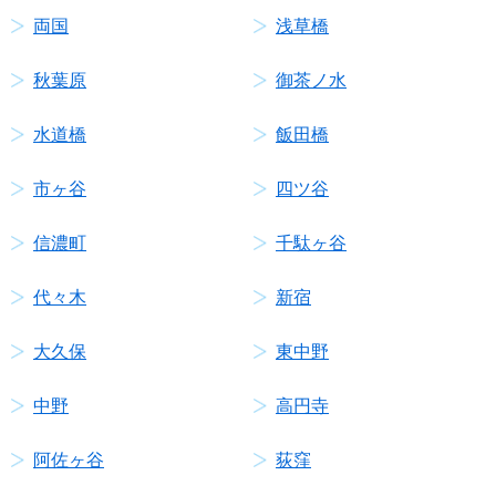
両国
浅草橋
秋葉原
御茶ノ水
水道橋
飯田橋
市ヶ谷
四ツ谷
信濃町
千駄ヶ谷
代々木
新宿
大久保
東中野
中野
高円寺
阿佐ヶ谷
荻窪