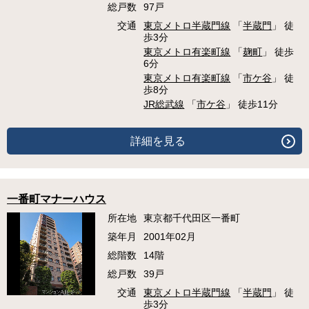
総戸数
97戸
交通
東京メトロ半蔵門線
「
半蔵門
」 徒
歩3分
東京メトロ有楽町線
「
麹町
」 徒歩
6分
東京メトロ有楽町線
「
市ケ谷
」 徒
歩8分
JR総武線
「
市ケ谷
」 徒歩11分
詳細を見る
一番町マナーハウス
所在地
東京都千代田区一番町
築年月
2001年02月
総階数
14階
総戸数
39戸
交通
東京メトロ半蔵門線
「
半蔵門
」 徒
歩3分