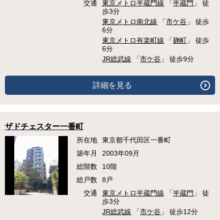
交通
東京メトロ半蔵門線
「
半蔵門
」 徒
歩3分
東京メトロ南北線
「
市ケ谷
」 徒歩
6分
東京メトロ有楽町線
「
麹町
」 徒歩
6分
JR総武線
「
市ケ谷
」 徒歩9分
詳細を見る
ザドチェスター一番町
所在地
東京都千代田区一番町
築年月
2003年09月
総階数
10階
総戸数
8戸
交通
東京メトロ半蔵門線
「
半蔵門
」 徒
歩3分
JR総武線
「
市ケ谷
」 徒歩12分