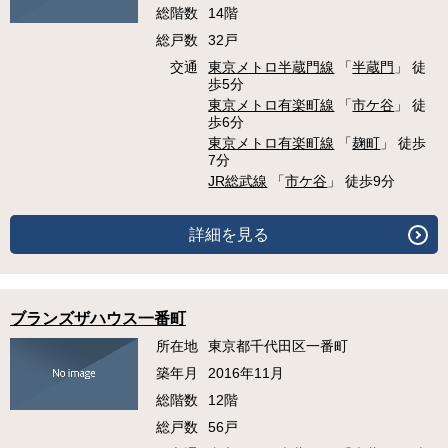
総階数
14階
総戸数
32戸
交通
東京メトロ半蔵門線
「
半蔵門
」 徒
歩5分
東京メトロ有楽町線
「
市ケ谷
」 徒
歩6分
東京メトロ有楽町線
「
麹町
」 徒歩
7分
JR総武線
「
市ケ谷
」 徒歩9分
詳細を見る
ブランズザハウス一番町
所在地
東京都千代田区一番町
築年月
2016年11月
総階数
12階
総戸数
56戸