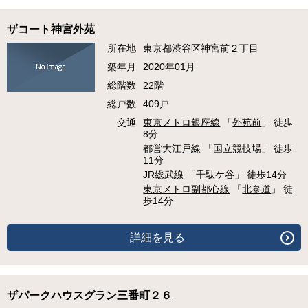
ザコート神宮外苑
所在地
東京都渋谷区神宮前２丁目
築年月
2020年01月
総階数
22階
総戸数
409戸
交通
東京メトロ銀座線
「
外苑前
」 徒歩
8分
都営大江戸線
「
国立競技場
」 徒歩
11分
JR総武線
「
千駄ケ谷
」 徒歩14分
東京メトロ副都心線
「
北参道
」 徒
歩14分
詳細を見る
ザパークハウスグラン三番町２６