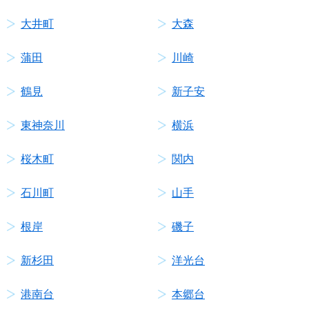
大井町
大森
蒲田
川崎
鶴見
新子安
東神奈川
横浜
桜木町
関内
石川町
山手
根岸
磯子
新杉田
洋光台
港南台
本郷台