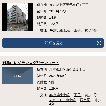
所在地
東京都北区王子本町１丁目
築年月
2013年12月
総階数
14階
総戸数
122戸
交通
JR京浜東北線
「
王子
」 徒歩4分
詳細を見る
飛鳥山レジデンスグリーンコート
所在地
東京都北区西ケ原２丁目
築年月
2021年09月
総階数
5階
総戸数
129戸
交通
JR京浜東北線
「
王子
」 徒歩6分
東京メトロ南北線
「
西ケ原
」 徒歩
4分