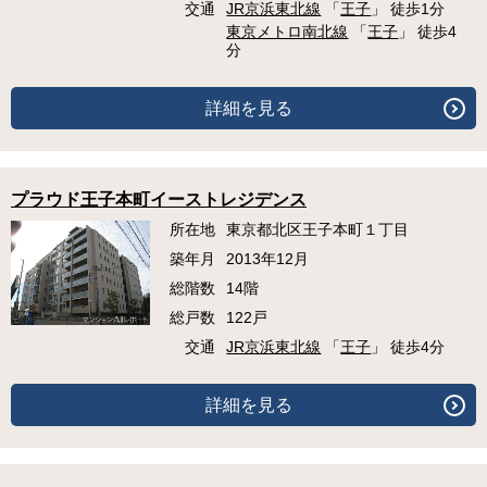
交通
JR京浜東北線
「
王子
」 徒歩1分
東京メトロ南北線
「
王子
」 徒歩4
分
詳細を見る
プラウド王子本町イーストレジデンス
所在地
東京都北区王子本町１丁目
築年月
2013年12月
総階数
14階
総戸数
122戸
交通
JR京浜東北線
「
王子
」 徒歩4分
詳細を見る