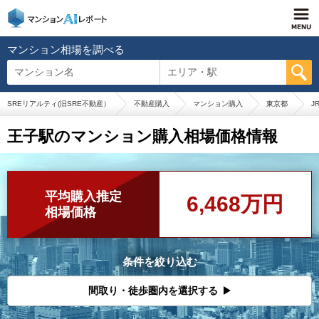
マンション相場を調べる
マンション名
エリア・駅
SREリアルティ(旧SRE不動産）
不動産購入
マンション購入
東京都
J
王子駅のマンション購入相場価格情報
平均購入推定
6,468万円
相場価格
条件を絞り込む
間取り・徒歩圏内を選択する