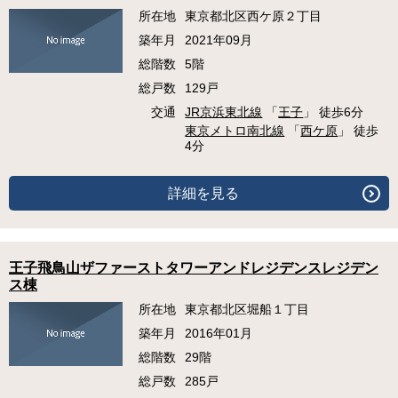
所在地
東京都北区西ケ原２丁目
築年月
2021年09月
総階数
5階
総戸数
129戸
交通
JR京浜東北線
「
王子
」 徒歩6分
東京メトロ南北線
「
西ケ原
」 徒歩
4分
詳細を見る
王子飛鳥山ザファーストタワーアンドレジデンスレジデン
ス棟
所在地
東京都北区堀船１丁目
築年月
2016年01月
総階数
29階
総戸数
285戸