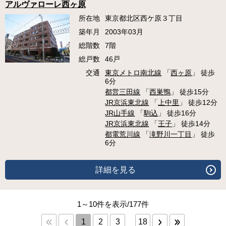
アルヴァローレ西ヶ原
所在地
東京都北区西ケ原３丁目
築年月
2003年03月
総階数
7階
総戸数
46戸
交通
東京メトロ南北線
「
西ヶ原
」 徒歩
6分
都営三田線
「
西巣鴨
」 徒歩15分
JR京浜東北線
「
上中里
」 徒歩12分
JR山手線
「
駒込
」 徒歩16分
JR京浜東北線
「
王子
」 徒歩14分
都電荒川線
「
滝野川一丁目
」 徒歩
6分
詳細を見る
1～10件を表示/177件
1
2
3
18
...