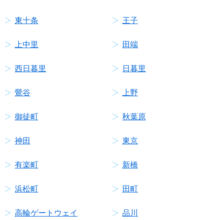
東十条
王子
上中里
田端
西日暮里
日暮里
鶯谷
上野
御徒町
秋葉原
神田
東京
有楽町
新橋
浜松町
田町
高輪ゲートウェイ
品川