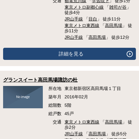
交通
都電荒川線
「
学習院下
」 徒歩1分
東京メトロ副都心線
「
雑司が谷
」
徒歩4分
JR山手線
「
目白
」 徒歩11分
東京メトロ東西線
「
高田馬場
」 徒
歩11分
JR山手線
「
高田馬場
」 徒歩12分
詳細を見る
グランスイート高田馬場諏訪の杜
所在地
東京都新宿区高田馬場１丁目
築年月
2016年02月
総階数
5階
総戸数
45戸
交通
東京メトロ東西線
「
高田馬場
」 徒
歩2分
JR山手線
「
高田馬場
」 徒歩5分