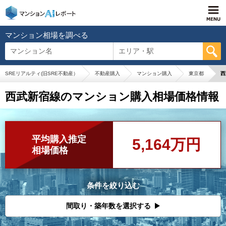
マンション相場を調べる
マンション名
エリア・駅
SREリアルティ(旧SRE不動産）
不動産購入
マンション購入
東京都
西
西武新宿線のマンション購入相場価格情報
平均購入推定
5,164万円
相場価格
条件を絞り込む
間取り・築年数を選択する