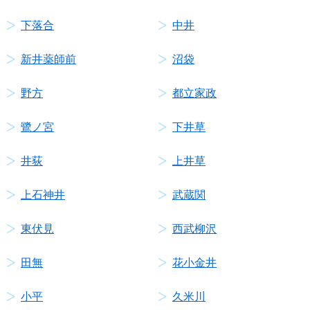
下落合
中井
新井薬師前
沼袋
野方
都立家政
鷺ノ宮
下井草
井荻
上井草
上石神井
武蔵関
東伏見
西武柳沢
田無
花小金井
小平
久米川