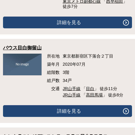
東京メトロ副都心線
「
西早稲田
」
徒歩7分
詳細を見る
バウス目白御留山
所在地
東京都新宿区下落合２丁目
築年月
2020年07月
総階数
3階
総戸数
34戸
交通
JR山手線
「
目白
」 徒歩11分
JR山手線
「
高田馬場
」 徒歩8分
詳細を見る