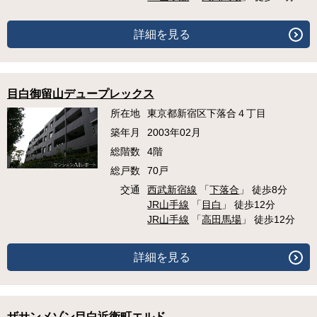
詳細を見る
目白御留山デュープレックス
所在地
東京都新宿区下落合４丁目
築年月
2003年02月
総階数
4階
総戸数
70戸
交通
西武新宿線
「
下落合
」 徒歩8分
JR山手線
「
目白
」 徒歩12分
JR山手線
「
高田馬場
」 徒歩12分
詳細を見る
ザサンメゾン目白近衛町エルド