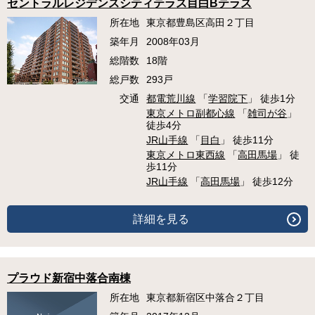
セントラルレジデンスシティテラス目白Bテラス
所在地
東京都豊島区高田２丁目
築年月
2008年03月
総階数
18階
総戸数
293戸
交通
都電荒川線
「
学習院下
」 徒歩1分
東京メトロ副都心線
「
雑司が谷
」
徒歩4分
JR山手線
「
目白
」 徒歩11分
東京メトロ東西線
「
高田馬場
」 徒
歩11分
JR山手線
「
高田馬場
」 徒歩12分
詳細を見る
プラウド新宿中落合南棟
所在地
東京都新宿区中落合２丁目