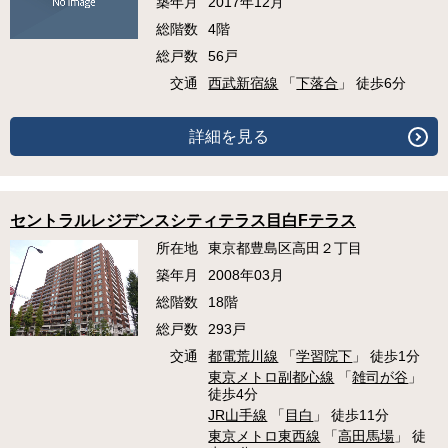
築年月
2017年12月
総階数
4階
総戸数
56戸
交通
西武新宿線
「
下落合
」 徒歩6分
詳細を見る
セントラルレジデンスシティテラス目白Fテラス
所在地
東京都豊島区高田２丁目
築年月
2008年03月
総階数
18階
総戸数
293戸
交通
都電荒川線
「
学習院下
」 徒歩1分
東京メトロ副都心線
「
雑司が谷
」
徒歩4分
JR山手線
「
目白
」 徒歩11分
東京メトロ東西線
「
高田馬場
」 徒