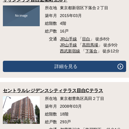
所在地
東京都新宿区下落合２丁目
築年月
2015年03月
総階数
4階
総戸数
16戸
交通
JR山手線
「
目白
」 徒歩8分
JR山手線
「
高田馬場
」 徒歩9分
西武新宿線
「
下落合
」 徒歩12分
詳細を見る
セントラルレジデンスシティテラス目白Cテラス
所在地
東京都豊島区高田２丁目
築年月
2008年03月
総階数
18階
総戸数
293戸