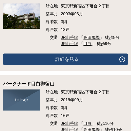
所在地
東京都新宿区下落合２丁目
築年月
2003年03月
総階数
3階
総戸数
13戸
交通
JR山手線
「
高田馬場
」 徒歩8分
JR山手線
「
目白
」 徒歩9分
詳細を見る
パークナード目白御留山
所在地
東京都新宿区下落合２丁目
築年月
2019年09月
総階数
3階
総戸数
16戸
交通
JR山手線
「
目白
」 徒歩10分
JR山手線
「
高田馬場
」 徒歩10分