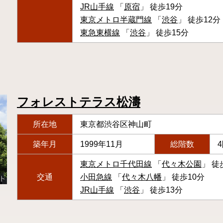
JR山手線
「
原宿
」 徒歩19分
東京メトロ半蔵門線
「
渋谷
」 徒歩12分
東急東横線
「
渋谷
」 徒歩15分
フォレストテラス松濤
所在地
東京都渋谷区神山町
築年月
1999年11月
総階数
東京メトロ千代田線
「
代々木公園
」 徒
交通
小田急線
「
代々木八幡
」 徒歩10分
JR山手線
「
渋谷
」 徒歩13分