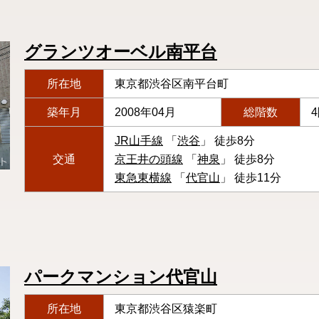
グランツオーベル南平台
所在地
東京都渋谷区南平台町
築年月
2008年04月
総階数
JR山手線
「
渋谷
」 徒歩8分
交通
京王井の頭線
「
神泉
」 徒歩8分
東急東横線
「
代官山
」 徒歩11分
パークマンション代官山
所在地
東京都渋谷区猿楽町