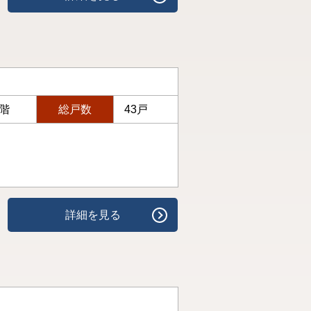
4階
総戸数
43戸
詳細を見る