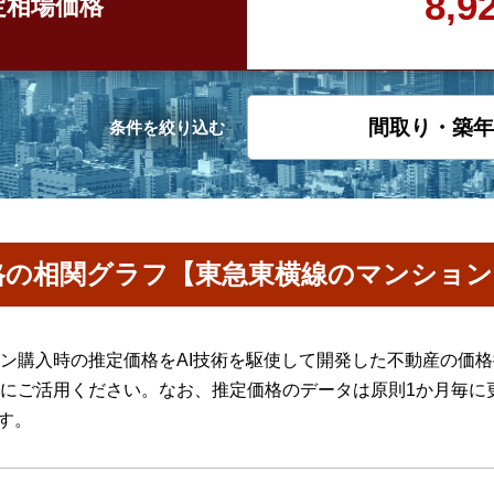
8,
定
相場価格
間取り・築年
条件を絞り込む
格の相関グラフ【東急東横線のマンション
ン購入時の推定価格をAI技術を駆使して開発した不動産の価
にご活用ください。なお、推定価格のデータは原則1か月毎に
ます。