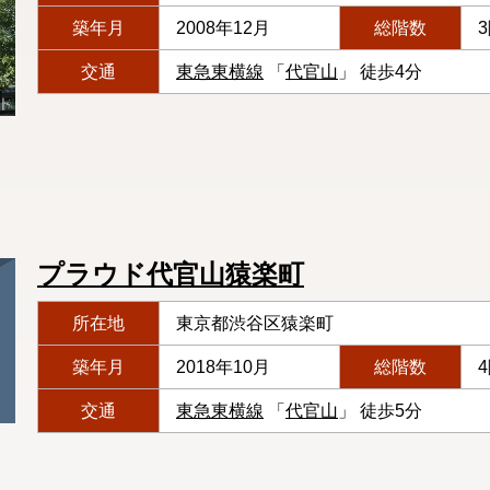
築年月
2008年12月
総階数
交通
東急東横線
「
代官山
」 徒歩4分
プラウド代官山猿楽町
所在地
東京都渋谷区猿楽町
築年月
2018年10月
総階数
交通
東急東横線
「
代官山
」 徒歩5分