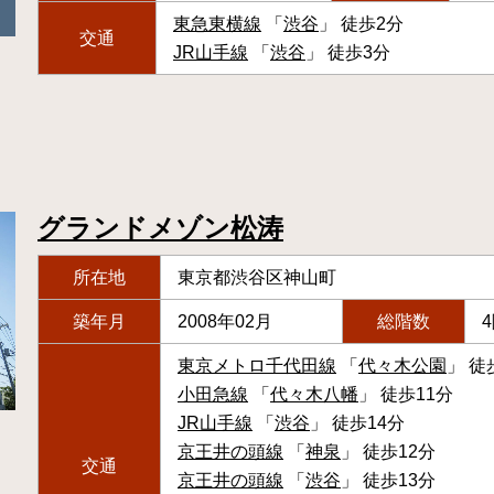
東急東横線
「
渋谷
」 徒歩2分
交通
JR山手線
「
渋谷
」 徒歩3分
グランドメゾン松涛
所在地
東京都渋谷区神山町
築年月
2008年02月
総階数
東京メトロ千代田線
「
代々木公園
」 徒
小田急線
「
代々木八幡
」 徒歩11分
JR山手線
「
渋谷
」 徒歩14分
京王井の頭線
「
神泉
」 徒歩12分
交通
京王井の頭線
「
渋谷
」 徒歩13分