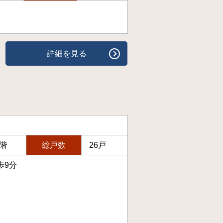
詳細を見る
4階
総戸数
26戸
歩9分