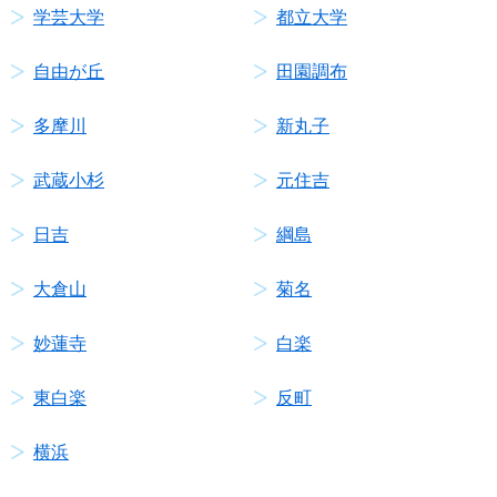
学芸大学
都立大学
自由が丘
田園調布
多摩川
新丸子
武蔵小杉
元住吉
日吉
綱島
大倉山
菊名
妙蓮寺
白楽
東白楽
反町
横浜