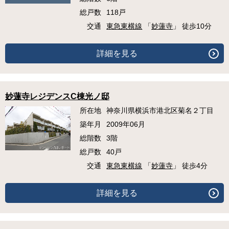
総戸数
118戸
交通
東急東横線
「
妙蓮寺
」 徒歩10分
詳細を見る
妙蓮寺レジデンスC棟光ノ邸
所在地
神奈川県横浜市港北区菊名２丁目
築年月
2009年06月
総階数
3階
総戸数
40戸
交通
東急東横線
「
妙蓮寺
」 徒歩4分
詳細を見る