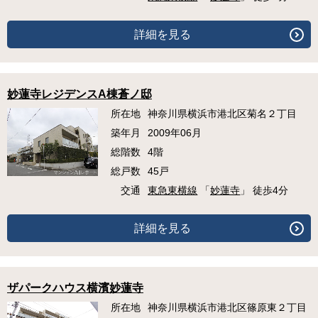
詳細を見る
妙蓮寺レジデンスA棟蒼ノ邸
所在地
神奈川県横浜市港北区菊名２丁目
築年月
2009年06月
総階数
4階
総戸数
45戸
交通
東急東横線
「
妙蓮寺
」 徒歩4分
詳細を見る
ザパークハウス横濱妙蓮寺
所在地
神奈川県横浜市港北区篠原東２丁目