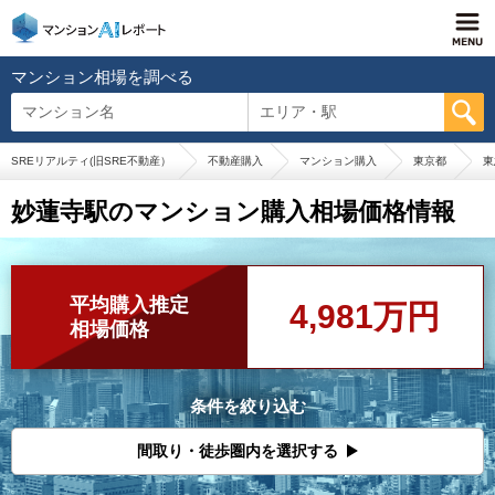
マンション相場を調べる
マンション名
エリア・駅
SREリアルティ(旧SRE不動産）
不動産購入
マンション購入
東京都
東
妙蓮寺駅のマンション購入相場価格情報
平均購入推定
4,981万円
相場価格
条件を絞り込む
間取り・徒歩圏内を選択する