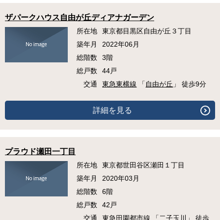
ザパークハウス自由が丘ディアナガーデン
所在地
東京都目黒区自由が丘３丁目
築年月
2022年06月
総階数
3階
総戸数
44戸
交通
東急東横線
「
自由が丘
」 徒歩9分
詳細を見る
プラウド瀬田一丁目
所在地
東京都世田谷区瀬田１丁目
築年月
2020年03月
総階数
6階
総戸数
42戸
交通
東急田園都市線
「
二子玉川
」 徒歩