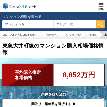
マンション相場を調べる
マンション名
エリア・駅
SREリアルティ(旧SRE不動産）
不動産購入
マンション購入
東京都
東
東急大井町線のマンション購入相場価格情
報
平均購入推定
8,852万円
相場価格
条件を絞り込む
間取り・築年数を選択する