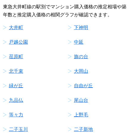
東急大井町線の駅別でマンション購入価格の推定相場や築
年数と推定購入価格の相関グラフが確認できます。
大井町
下神明
戸越公園
中延
荏原町
旗の台
北千束
大岡山
緑が丘
自由が丘
九品仏
尾山台
等々力
上野毛
二子玉川
二子新地