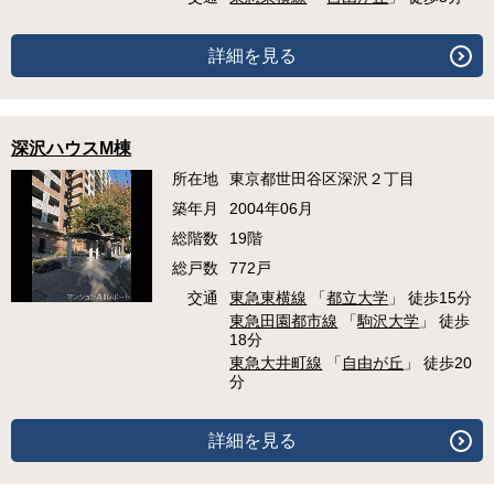
詳細を見る
深沢ハウスM棟
所在地
東京都世田谷区深沢２丁目
築年月
2004年06月
総階数
19階
総戸数
772戸
交通
東急東横線
「
都立大学
」 徒歩15分
東急田園都市線
「
駒沢大学
」 徒歩
18分
東急大井町線
「
自由が丘
」 徒歩20
分
詳細を見る