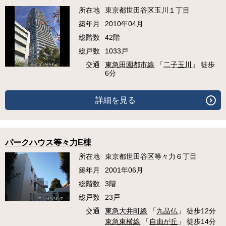
所在地
東京都世田谷区玉川１丁目
築年月
2010年04月
総階数
42階
総戸数
1033戸
交通
東急田園都市線
「
二子玉川
」 徒歩
6分
詳細を見る
パークハウス等々力E棟
所在地
東京都世田谷区等々力６丁目
築年月
2001年06月
総階数
3階
総戸数
23戸
交通
東急大井町線
「
九品仏
」 徒歩12分
東急東横線
「
自由が丘
」 徒歩14分