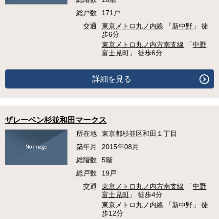
総戸数
171戸
交通
東京メトロ丸ノ内線
「
新中野
」 徒
歩6分
東京メトロ丸ノ内方南支線
「
中野
富士見町
」 徒歩6分
詳細を見る
ザレーベン杉並和田マークス
所在地
東京都杉並区和田１丁目
築年月
2015年08月
総階数
5階
総戸数
19戸
交通
東京メトロ丸ノ内方南支線
「
中野
富士見町
」 徒歩4分
東京メトロ丸ノ内線
「
新中野
」 徒
歩12分