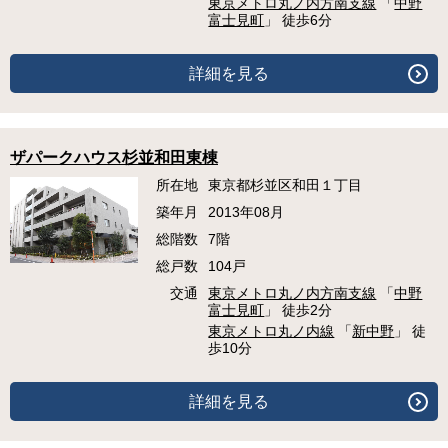
東京メトロ丸ノ内方南支線
「
中野
富士見町
」 徒歩6分
詳細を見る
ザパークハウス杉並和田東棟
所在地
東京都杉並区和田１丁目
築年月
2013年08月
総階数
7階
総戸数
104戸
交通
東京メトロ丸ノ内方南支線
「
中野
富士見町
」 徒歩2分
東京メトロ丸ノ内線
「
新中野
」 徒
歩10分
詳細を見る