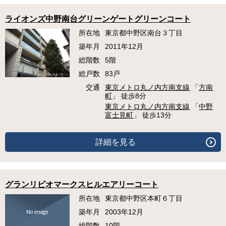
ライオンズ中野南台グリーンゲートグリーンコート
所在地
東京都中野区南台３丁目
築年月
2011年12月
総階数
5階
総戸数
83戸
交通
東京メトロ丸ノ内方南支線
「
方南
町
」 徒歩8分
東京メトロ丸ノ内方南支線
「
中野
富士見町
」 徒歩13分
詳細を見る
グランリビオマークスヒルエアリーコート
所在地
東京都中野区本町６丁目
築年月
2003年12月
総階数
10階