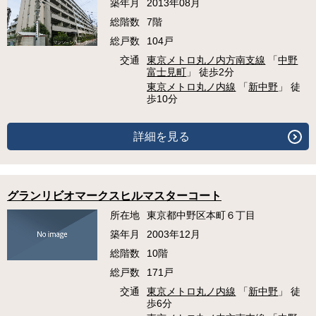
築年月
2013年08月
総階数
7階
総戸数
104戸
交通
東京メトロ丸ノ内方南支線
「
中野
富士見町
」 徒歩2分
東京メトロ丸ノ内線
「
新中野
」 徒
歩10分
詳細を見る
グランリビオマークスヒルマスターコート
所在地
東京都中野区本町６丁目
築年月
2003年12月
総階数
10階
総戸数
171戸
交通
東京メトロ丸ノ内線
「
新中野
」 徒
歩6分