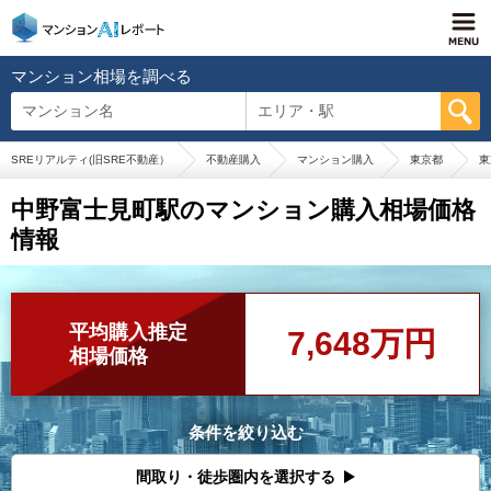
マンション相場を調べる
マンション名
エリア・駅
SREリアルティ(旧SRE不動産）
不動産購入
マンション購入
東京都
東
中野富士見町駅のマンション購入相場価格
情報
平均購入推定
7,648万円
相場価格
条件を絞り込む
間取り・徒歩圏内を選択する