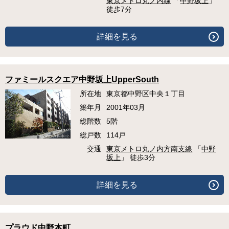
東京メトロ丸ノ内線
「
中野坂上
」
徒歩7分
詳細を見る
ファミールスクエア中野坂上UpperSouth
所在地
東京都中野区中央１丁目
築年月
2001年03月
総階数
5階
総戸数
114戸
交通
東京メトロ丸ノ内方南支線
「
中野
坂上
」 徒歩3分
詳細を見る
プラウド中野本町