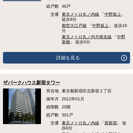
総戸数
46戸
交通
東京メトロ丸ノ内線
「
中野坂上
」
徒歩8分
都営大江戸線
「
中野坂上
」 徒歩10
分
東京メトロ丸ノ内方南支線
「
中野
新橋
」 徒歩5分
詳細を見る
ザパークハウス新宿タワー
所在地
東京都新宿区北新宿２丁目
築年月
2012年01月
総階数
20階
総戸数
301戸
交通
東京メトロ丸ノ内線
「
西新宿
」 徒
歩6分