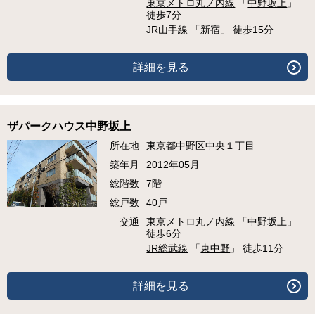
東京メトロ丸ノ内線
「
中野坂上
」
徒歩7分
JR山手線
「
新宿
」 徒歩15分
詳細を見る
ザパークハウス中野坂上
所在地
東京都中野区中央１丁目
築年月
2012年05月
総階数
7階
総戸数
40戸
交通
東京メトロ丸ノ内線
「
中野坂上
」
徒歩6分
JR総武線
「
東中野
」 徒歩11分
詳細を見る