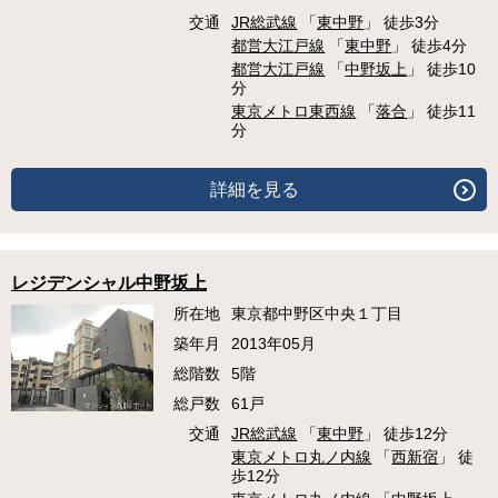
交通
JR総武線
「
東中野
」 徒歩3分
都営大江戸線
「
東中野
」 徒歩4分
都営大江戸線
「
中野坂上
」 徒歩10
分
東京メトロ東西線
「
落合
」 徒歩11
分
詳細を見る
レジデンシャル中野坂上
所在地
東京都中野区中央１丁目
築年月
2013年05月
総階数
5階
総戸数
61戸
交通
JR総武線
「
東中野
」 徒歩12分
東京メトロ丸ノ内線
「
西新宿
」 徒
歩12分