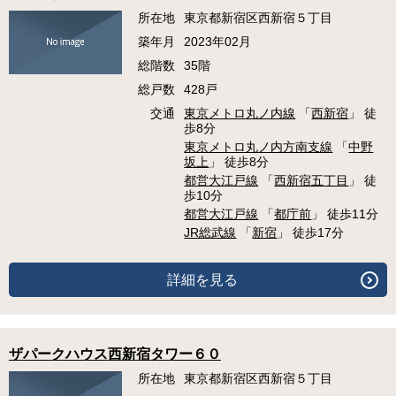
所在地
東京都新宿区西新宿５丁目
築年月
2023年02月
総階数
35階
総戸数
428戸
交通
東京メトロ丸ノ内線
「
西新宿
」 徒
歩8分
東京メトロ丸ノ内方南支線
「
中野
坂上
」 徒歩8分
都営大江戸線
「
西新宿五丁目
」 徒
歩10分
都営大江戸線
「
都庁前
」 徒歩11分
JR総武線
「
新宿
」 徒歩17分
詳細を見る
ザパークハウス西新宿タワー６０
所在地
東京都新宿区西新宿５丁目