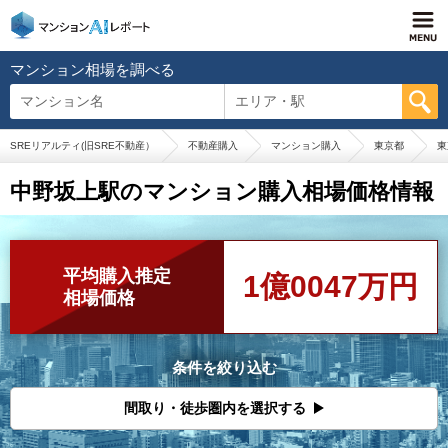
マンション相場を調べる
マンション名
エリア・駅
SREリアルティ(旧SRE不動産）
不動産購入
マンション購入
東京都
東
中野坂上駅のマンション購入相場価格情報
平均購入推定
1億0047万円
相場価格
条件を絞り込む
間取り・徒歩圏内を選択する