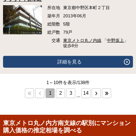
所在地
東京都中野区本町２丁目
築年月
2013年06月
総階数
5階
総戸数
79戸
交通
東京メトロ丸ノ内線
「
中野坂上
」
徒歩8分
詳細を見る
1～10件を表示/138件
1
2
3
14
...
東京メトロ丸ノ内方南支線の駅別にマンション
購入価格の推定相場を調べる