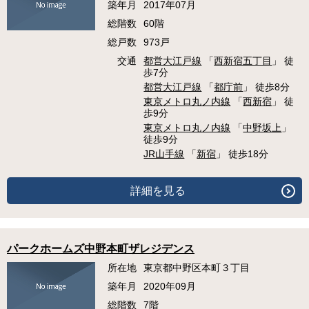
築年月
2017年07月
総階数
60階
総戸数
973戸
交通
都営大江戸線
「
西新宿五丁目
」 徒
歩7分
都営大江戸線
「
都庁前
」 徒歩8分
東京メトロ丸ノ内線
「
西新宿
」 徒
歩9分
東京メトロ丸ノ内線
「
中野坂上
」
徒歩9分
JR山手線
「
新宿
」 徒歩18分
詳細を見る
パークホームズ中野本町ザレジデンス
所在地
東京都中野区本町３丁目
築年月
2020年09月
総階数
7階