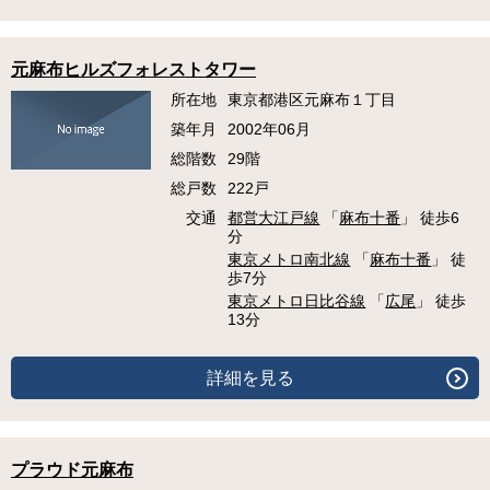
元麻布ヒルズフォレストタワー
所在地
東京都港区元麻布１丁目
築年月
2002年06月
総階数
29階
総戸数
222戸
交通
都営大江戸線
「
麻布十番
」 徒歩6
分
東京メトロ南北線
「
麻布十番
」 徒
歩7分
東京メトロ日比谷線
「
広尾
」 徒歩
13分
詳細を見る
プラウド元麻布