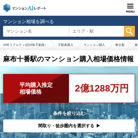
マンション相場を調べる
マンション名
エリア・駅
SREリアルティ(旧SRE不動産）
不動産購入
マンション購入
東京都
東
麻布十番駅のマンション購入相場価格情報
平均購入推定
2億1288万円
相場価格
条件を絞り込む
間取り・徒歩圏内を選択する