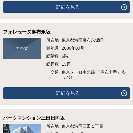
詳細を見る
フォレセーヌ麻布永坂
所在地
東京都港区麻布永坂町
築年月
2006年09月
総階数
5階
総戸数
13戸
交通
東京メトロ南北線
「
麻布十番
」 徒
歩7分
詳細を見る
パークマンション三田日向坂
所在地
東京都港区三田１丁目