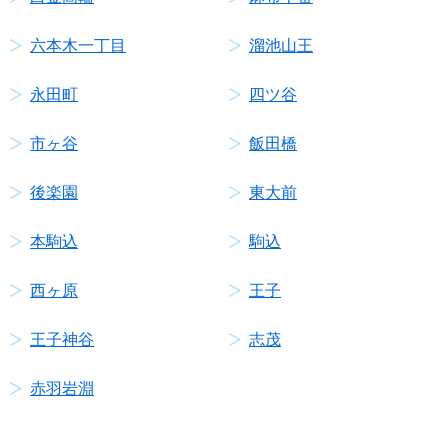
六本木一丁目
溜池山王
永田町
四ツ谷
市ヶ谷
飯田橋
後楽園
東大前
本駒込
駒込
西ヶ原
王子
王子神谷
志茂
赤羽岩淵