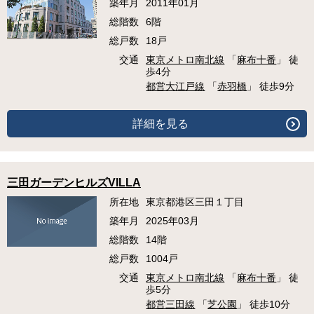
築年月
2011年01月
総階数
6階
総戸数
18戸
交通
東京メトロ南北線
「
麻布十番
」 徒
歩4分
都営大江戸線
「
赤羽橋
」 徒歩9分
詳細を見る
三田ガーデンヒルズVILLA
所在地
東京都港区三田１丁目
築年月
2025年03月
総階数
14階
総戸数
1004戸
交通
東京メトロ南北線
「
麻布十番
」 徒
歩5分
都営三田線
「
芝公園
」 徒歩10分