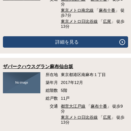
分
東京メトロ南北線
「
麻布十番
」 徒
歩7分
東京メトロ日比谷線
「
広尾
」 徒歩
13分
詳細を見る
ザパークハウスグラン麻布仙台坂
所在地
東京都港区南麻布１丁目
築年月
2017年12月
総階数
5階
総戸数
11戸
交通
都営大江戸線
「
麻布十番
」 徒歩9
分
東京メトロ日比谷線
「
広尾
」 徒歩
13分