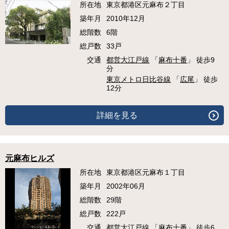
所在地
東京都港区元麻布２丁目
築年月
2010年12月
総階数
6階
総戸数
33戸
交通
都営大江戸線
「
麻布十番
」 徒歩9
分
東京メトロ日比谷線
「
広尾
」 徒歩
12分
詳細を見る
元麻布ヒルズ
所在地
東京都港区元麻布１丁目
築年月
2002年06月
総階数
29階
総戸数
222戸
交通
都営大江戸線
「
麻布十番
」 徒歩6