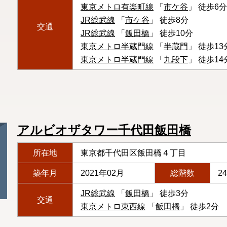
東京メトロ有楽町線
「
市ケ谷
」 徒歩6分
JR総武線
「
市ケ谷
」 徒歩8分
交通
JR総武線
「
飯田橋
」 徒歩10分
東京メトロ半蔵門線
「
半蔵門
」 徒歩13
東京メトロ半蔵門線
「
九段下
」 徒歩14
アルビオザタワー千代田飯田橋
所在地
東京都千代田区飯田橋４丁目
築年月
2021年02月
総階数
2
JR総武線
「
飯田橋
」 徒歩3分
交通
東京メトロ東西線
「
飯田橋
」 徒歩2分