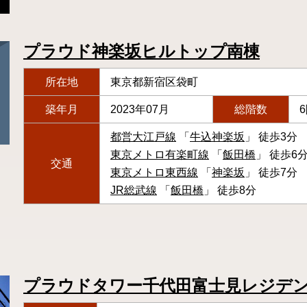
プラウド神楽坂ヒルトップ南棟
所在地
東京都新宿区袋町
築年月
2023年07月
総階数
都営大江戸線
「
牛込神楽坂
」 徒歩3分
東京メトロ有楽町線
「
飯田橋
」 徒歩6
交通
東京メトロ東西線
「
神楽坂
」 徒歩7分
JR総武線
「
飯田橋
」 徒歩8分
プラウドタワー千代田富士見レジデ