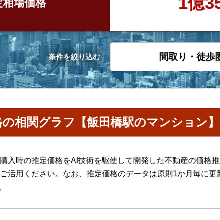
1億3
定
相場価格
間取り・徒歩
条件を絞り込む
格の相関グラフ【飯田橋駅のマンション】
購入時の推定価格をAI技術を駆使して開発した不動産の価格
ご活用ください。なお、推定価格のデータは原則1か月毎に更
。