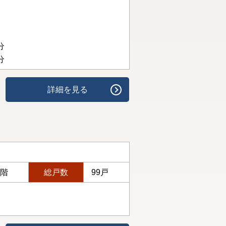
分
分
詳細を見る
4階
総戸数
99戸