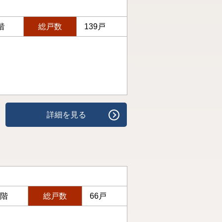
階
総戸数
139戸
詳細を見る
9階
総戸数
66戸