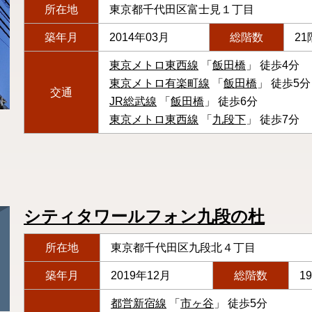
所在地
東京都千代田区富士見１丁目
築年月
2014年03月
総階数
21
東京メトロ東西線
「
飯田橋
」 徒歩4分
東京メトロ有楽町線
「
飯田橋
」 徒歩5分
交通
JR総武線
「
飯田橋
」 徒歩6分
東京メトロ東西線
「
九段下
」 徒歩7分
シティタワールフォン九段の杜
所在地
東京都千代田区九段北４丁目
築年月
2019年12月
総階数
1
都営新宿線
「
市ヶ谷
」 徒歩5分