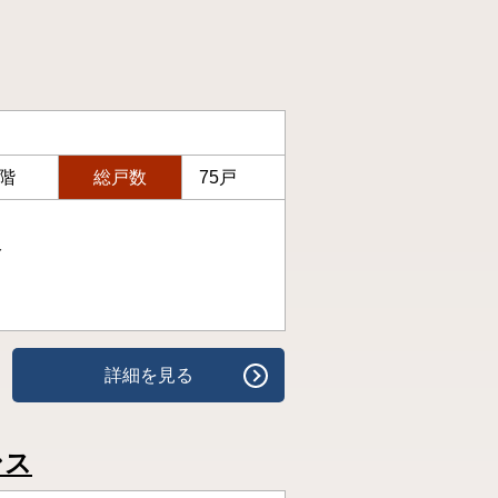
6階
総戸数
75戸
分
詳細を見る
ンス