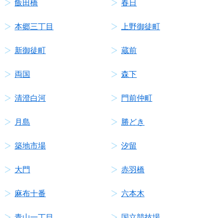
飯田橋
春日
本郷三丁目
上野御徒町
新御徒町
蔵前
両国
森下
清澄白河
門前仲町
月島
勝どき
築地市場
汐留
大門
赤羽橋
麻布十番
六本木
青山一丁目
国立競技場