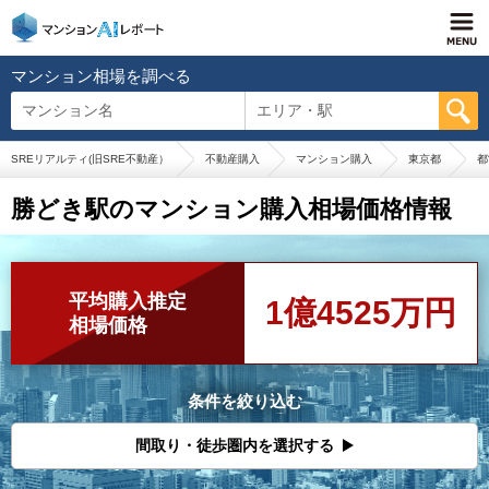
マンション相場を調べる
マンション名
エリア・駅
SREリアルティ(旧SRE不動産）
不動産購入
マンション購入
東京都
都
勝どき駅のマンション購入相場価格情報
平均購入推定
1億4525万円
相場価格
条件を絞り込む
間取り・徒歩圏内を選択する