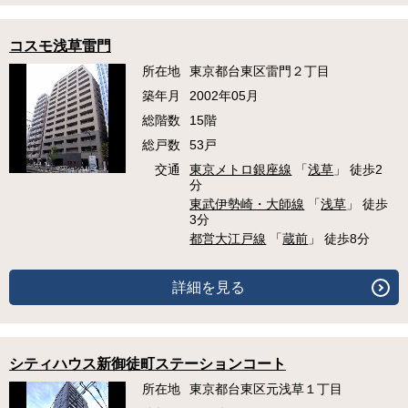
コスモ浅草雷門
所在地
東京都台東区雷門２丁目
築年月
2002年05月
総階数
15階
総戸数
53戸
交通
東京メトロ銀座線
「
浅草
」 徒歩2
分
東武伊勢崎・大師線
「
浅草
」 徒歩
3分
都営大江戸線
「
蔵前
」 徒歩8分
詳細を見る
シティハウス新御徒町ステーションコート
所在地
東京都台東区元浅草１丁目