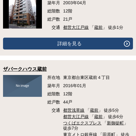
築年月
2003年04月
総階数
12階
総戸数
21戸
交通
都営大江戸線
「
蔵前
」 徒歩1分
詳細を見る
ザパークハウス蔵前
所在地
東京都台東区蔵前４丁目
築年月
2016年01月
総階数
12階
総戸数
44戸
交通
都営浅草線
「
蔵前
」 徒歩5分
都営大江戸線
「
蔵前
」 徒歩6分
つくばエクスプレス
「
新御徒町
」
徒歩7分
東京メトロ銀座線
「
田原町
」 徒歩