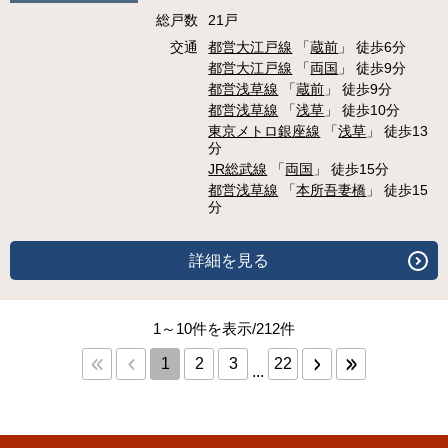
総戸数
21戸
交通
都営大江戸線
「
蔵前
」 徒歩6分
都営大江戸線
「
両国
」 徒歩9分
都営浅草線
「
蔵前
」 徒歩9分
都営浅草線
「
浅草
」 徒歩10分
東京メトロ銀座線
「
浅草
」 徒歩13
分
JR総武線
「
両国
」 徒歩15分
都営浅草線
「
本所吾妻橋
」 徒歩15
分
詳細を見る
1～10件を表示/212件
1
2
3
22
...