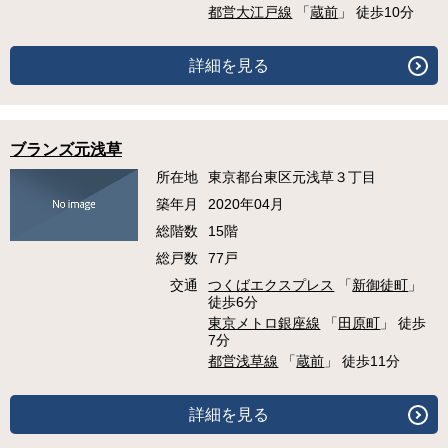
都営大江戸線
「
蔵前
」 徒歩10分
詳細を見る
ブランズ元浅草
所在地
東京都台東区元浅草３丁目
築年月
2020年04月
総階数
15階
総戸数
77戸
交通
つくばエクスプレス
「
新御徒町
」
徒歩6分
東京メトロ銀座線
「
田原町
」 徒歩
7分
都営浅草線
「
蔵前
」 徒歩11分
詳細を見る