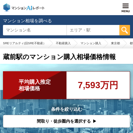
マンション相場を調べる
マンション名
エリア・駅
SREリアルティ(旧SRE不動産）
不動産購入
マンション購入
東京都
都
蔵前駅のマンション購入相場価格情報
平均購入推定
7,593万円
相場価格
条件を絞り込む
間取り・徒歩圏内を選択する