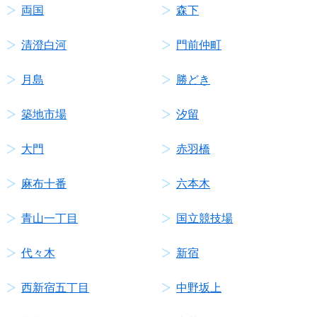
両国
森下
清澄白河
門前仲町
月島
勝どき
築地市場
汐留
大門
赤羽橋
麻布十番
六本木
青山一丁目
国立競技場
代々木
新宿
西新宿五丁目
中野坂上