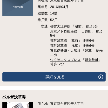
所在地
東京都台東区寿３丁目
築年月
2016年04月
総階数
14階
総戸数
52戸
交通
都営大江戸線
「
蔵前
」 徒歩3分
東京メトロ銀座線
「
田原町
」 徒歩
5分
都営浅草線
「
蔵前
」 徒歩6分
都営浅草線
「
浅草
」 徒歩6分
東武伊勢崎・大師線
「
浅草
」 徒歩
11分
つくばエクスプレス
「
新御徒町
」
徒歩12分
詳細を見る
ベルザ浅草寿
所在地
東京都台東区寿３丁目