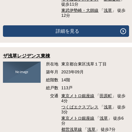
徒歩11分
東武伊勢崎・大師線
「
浅草
」 徒歩
12分
詳細を見る
ザ浅草レジデンス東棟
所在地
東京都台東区浅草１丁目
築年月
2023年09月
総階数
14階
総戸数
113戸
交通
東京メトロ銀座線
「
田原町
」 徒歩
4分
つくばエクスプレス
「
浅草
」 徒歩
3分
東京メトロ銀座線
「
浅草
」 徒歩6
分
都営浅草線
「
浅草
」 徒歩7分