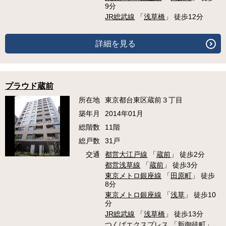
9分
JR総武線
「
浅草橋
」 徒歩12分
詳細を見る
プラウド蔵前
所在地
東京都台東区蔵前３丁目
築年月
2014年01月
総階数
11階
総戸数
31戸
交通
都営大江戸線
「
蔵前
」 徒歩2分
都営浅草線
「
蔵前
」 徒歩3分
東京メトロ銀座線
「
田原町
」 徒歩
8分
東京メトロ銀座線
「
浅草
」 徒歩10
分
JR総武線
「
浅草橋
」 徒歩13分
つくばエクスプレス
「
新御徒町
」