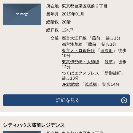
所在地
東京都台東区蔵前２丁目
築年月
2015年01月
総階数
26階
総戸数
124戸
交通
都営大江戸線
「
蔵前
」 徒歩1分
都営浅草線
「
蔵前
」 徒歩3分
東京メトロ銀座線
「
田原町
」 徒歩
10分
東武伊勢崎・大師線
「
浅草
」 徒歩
12分
つくばエクスプレス
「
新御徒町
」
徒歩13分
JR総武線
「
浅草橋
」 徒歩14分
詳細を見る
シティハウス蔵前レジデンス