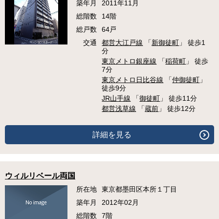
築年月
2011年11月
総階数
14階
総戸数
64戸
交通
都営大江戸線
「
新御徒町
」 徒歩1
分
東京メトロ銀座線
「
稲荷町
」 徒歩
7分
東京メトロ日比谷線
「
仲御徒町
」
徒歩9分
JR山手線
「
御徒町
」 徒歩11分
都営浅草線
「
蔵前
」 徒歩12分
詳細を見る
ウィルリベール両国
所在地
東京都墨田区本所１丁目
築年月
2012年02月
総階数
7階