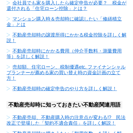
会社員でも家を購入したら確定申告が必要？ 税金が
還付される「住宅ローン控除」とは？
マンション購入時＆売却時に確認したい「修繕積立
金」とは
不動産売却時の譲渡所得にかかる税金控除を詳しく解
説！
不動産売却時にかかる費用（仲介手数料・測量費用
等）を詳しく解説！
売却額、住宅ローン、税制優遇etc. ファイナンシャル
プランナーが薦める家の買い替え時の資金計画の立て
方！
不動産売却時の確定申告のやり方を詳しく解説！
不動産売却時に知っておきたい不動産関連用語
不動産売却、不動産購入時の注意点が変わる!? 民法
改正で登場した「契約不適合責任」を詳しく解説！