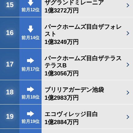
ザグランドミレーニア
15
1億3272万円
前月12位
パークホームズ目白ザフォレ
16
スト
前月14位
1億3249万円
パークホームズ目白ザテラス
17
テラスB
前月17位
1億3056万円
ブリリアガーデン池袋
18
1億2983万円
前月18位
エコヴィレッジ目白
19
1億2884万円
前月19位