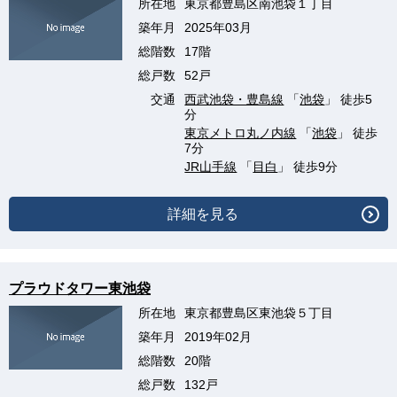
所在地
東京都豊島区南池袋１丁目
築年月
2025年03月
総階数
17階
総戸数
52戸
交通
西武池袋・豊島線
「
池袋
」 徒歩5
分
東京メトロ丸ノ内線
「
池袋
」 徒歩
7分
JR山手線
「
目白
」 徒歩9分
詳細を見る
プラウドタワー東池袋
所在地
東京都豊島区東池袋５丁目
築年月
2019年02月
総階数
20階
総戸数
132戸