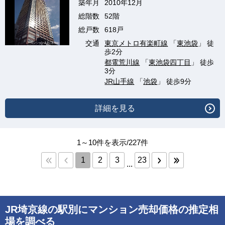
築年月
2010年12月
総階数
52階
総戸数
618戸
交通
東京メトロ有楽町線
「
東池袋
」 徒
歩2分
都電荒川線
「
東池袋四丁目
」 徒歩
3分
JR山手線
「
池袋
」 徒歩9分
詳細を見る
1～10件を表示/227件
1
2
3
23
...
JR埼京線の駅別にマンション売却価格の推定相
場を調べる