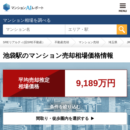
マンション相場を調べる
マンション名
エリア・駅
SREリアルティ(旧SRE不動産）
不動産売却
マンション売却
埼玉県
J
池袋駅のマンション売却相場価格情報
平均売却推定
9,189万円
相場価格
条件を絞り込む
間取り・徒歩圏内を選択する