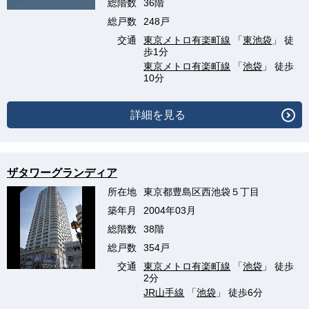
総階数
36階
総戸数
248戸
交通
東京メトロ有楽町線
「
東池袋
」 徒
歩1分
東京メトロ有楽町線
「
池袋
」 徒歩
10分
詳細を見る
ザタワーグランディア
所在地
東京都豊島区西池袋５丁目
築年月
2004年03月
総階数
38階
総戸数
354戸
交通
東京メトロ有楽町線
「
池袋
」 徒歩
2分
JR山手線
「
池袋
」 徒歩6分