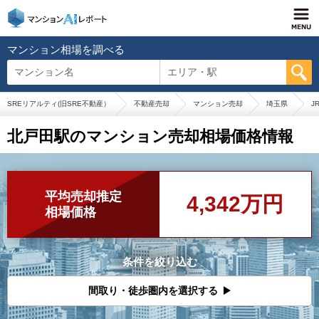
マンション相場を調べる
マンション名
エリア・駅
SREリアルティ(旧SRE不動産）
不動産売却
マンション売却
埼玉県
J
北戸田駅のマンション売却相場価格情報
平均売却推定
4,342万円
相場価格
条件を絞り込む
間取り・徒歩圏内を選択する