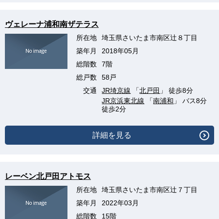
ヴェレーナ浦和南ザテラス
所在地
埼玉県さいたま市南区辻８丁目
築年月
2018年05月
総階数
7階
総戸数
58戸
交通
JR埼京線
「
北戸田
」 徒歩8分
JR京浜東北線
「
南浦和
」 バス8分
徒歩2分
詳細を見る
レーベン北戸田アトモス
所在地
埼玉県さいたま市南区辻７丁目
築年月
2022年03月
総階数
15階