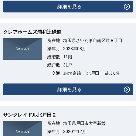
詳細を見る
クレアホームズ浦和辻緑道
所在地
埼玉県さいたま市南区辻８丁目
築年月
2023年08月
総階数
11階
総戸数
31戸
交通
JR埼京線
「
北戸田
」 徒歩6分
詳細を見る
サンクレイドル北戸田２
所在地
埼玉県戸田市大字新曽
築年月
2020年12月