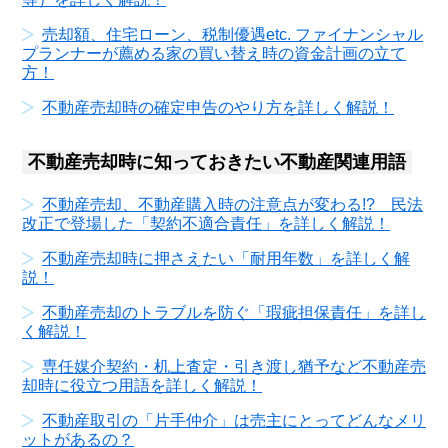
売却額、住宅ローン、税制優遇etc. ファイナンシャル
プランナーが薦める家の買い替え時の資金計画の立て
方！
不動産売却時の確定申告のやり方を詳しく解説！
不動産売却時に知っておきたい不動産関連用語
不動産売却、不動産購入時の注意点が変わる!? 民法
改正で登場した「契約不適合責任」を詳しく解説！
不動産売却時に押さえたい「耐用年数」を詳しく解
説！
不動産売却のトラブルを防ぐ「瑕疵担保責任」を詳し
く解説！
専任媒介契約・机上査定・引き渡し猶予など不動産売
却時に役立つ用語を詳しく解説！
不動産取引の「片手仲介」は売主にとってどんなメリ
ットがあるの？