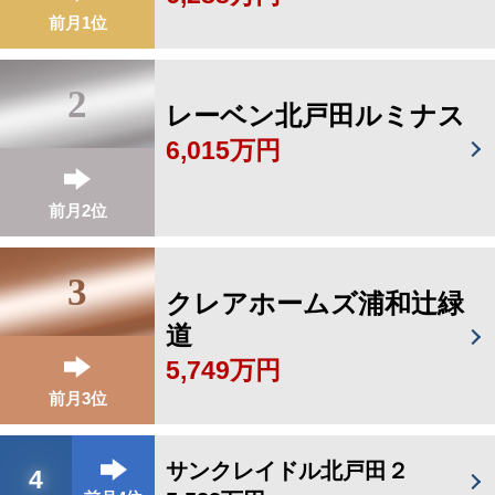
前月1位
2
レーベン北戸田ルミナス
6,015万円
前月2位
3
クレアホームズ浦和辻緑
道
5,749万円
前月3位
サンクレイドル北戸田２
4