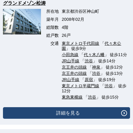
グランドメゾン松涛
所在地
東京都渋谷区神山町
築年月
2008年02月
総階数
4階
総戸数
26戸
交通
東京メトロ千代田線
「
代々木公
園
」 徒歩9分
小田急線
「
代々木八幡
」 徒歩11分
JR山手線
「
渋谷
」 徒歩14分
京王井の頭線
「
神泉
」 徒歩12分
京王井の頭線
「
渋谷
」 徒歩13分
JR山手線
「
原宿
」 徒歩19分
東京メトロ半蔵門線
「
渋谷
」 徒歩
12分
東急東横線
「
渋谷
」 徒歩15分
詳細を見る