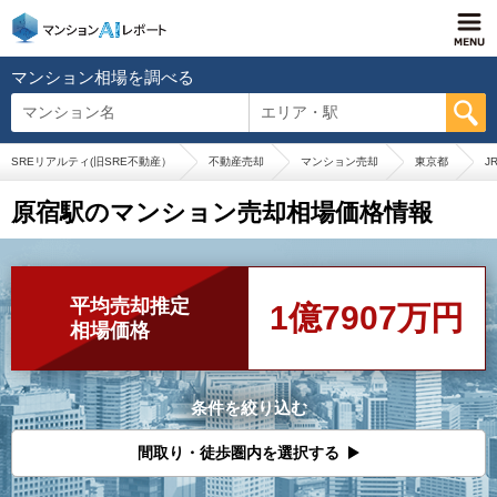
マンション相場を調べる
マンション名
エリア・駅
SREリアルティ(旧SRE不動産）
不動産売却
マンション売却
東京都
J
原宿駅のマンション売却相場価格情報
平均売却推定
1億7907万円
相場価格
条件を絞り込む
間取り・徒歩圏内を選択する