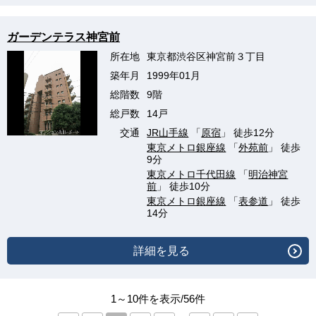
ガーデンテラス神宮前
所在地
東京都渋谷区神宮前３丁目
築年月
1999年01月
総階数
9階
総戸数
14戸
交通
JR山手線
「
原宿
」 徒歩12分
東京メトロ銀座線
「
外苑前
」 徒歩
9分
東京メトロ千代田線
「
明治神宮
前
」 徒歩10分
東京メトロ銀座線
「
表参道
」 徒歩
14分
詳細を見る
1～10件を表示/56件