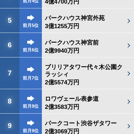
4億4700万円
前月4位
パークハウス神宮外苑
5
3億1255万円
前月5位
パークハウス神宮前
6
2億9940万円
前月6位
ブリリアタワー代々木公園ク
7
ラッシィ
前月7位
2億5574万円
ロワヴェール表参道
8
2億3583万円
前月8位
パークコート渋谷ザタワー
9
2億3069万円
前月9位