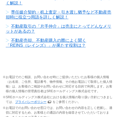
く解説！
専任媒介契約・机上査定・引き渡し猶予など不動産売
却時に役立つ用語を詳しく解説！
不動産取引の「片手仲介」は売主にとってどんなメリ
ットがあるの？
不動産売却、不動産購入の際によく聞く
「REINS（レインズ）」が果たす役割は？
お電話でのご相談、お問い合わせ時にご提供いただいたお客様の個人情報
（お名前、ご住所、電話番号、物件情報、その他お電話にて取得した個人情
報）は、お客様のご相談やお問い合わせに対応する目的で利用します。お客
様の個人情報の管理責任者はSREホールディングス株式会社です。
SREホールディングス株式会社における個人情報の取り扱い方針につきまし
ては、
プライバシーポリシー
をご参照ください。
お電話でのお問い合わせ窓口では、お問い合わせの内容を正しく把握し、適
切に対応するため、お客様との通話の内容を録音させていただいておりま