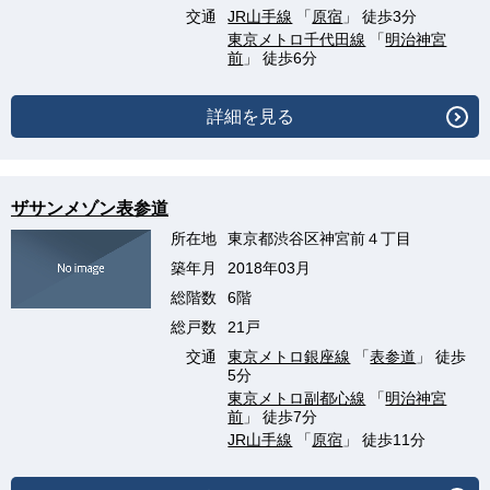
交通
JR山手線
「
原宿
」 徒歩3分
東京メトロ千代田線
「
明治神宮
前
」 徒歩6分
詳細を見る
ザサンメゾン表参道
所在地
東京都渋谷区神宮前４丁目
築年月
2018年03月
総階数
6階
総戸数
21戸
交通
東京メトロ銀座線
「
表参道
」 徒歩
5分
東京メトロ副都心線
「
明治神宮
前
」 徒歩7分
JR山手線
「
原宿
」 徒歩11分