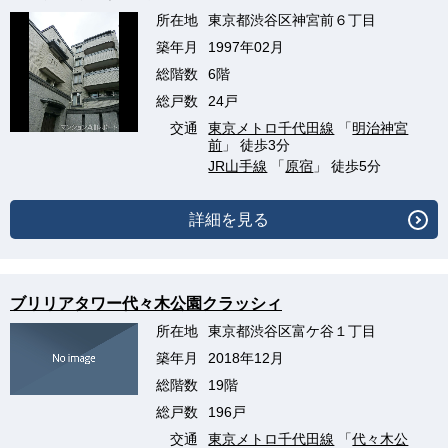
所在地
東京都渋谷区神宮前６丁目
築年月
1997年02月
総階数
6階
総戸数
24戸
交通
東京メトロ千代田線
「
明治神宮
前
」 徒歩3分
JR山手線
「
原宿
」 徒歩5分
詳細を見る
ブリリアタワー代々木公園クラッシィ
所在地
東京都渋谷区富ケ谷１丁目
築年月
2018年12月
総階数
19階
総戸数
196戸
交通
東京メトロ千代田線
「
代々木公