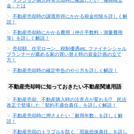
マンション購入時＆売却時に確認したい「修繕積立
金」とは
不動産売却時の譲渡所得にかかる税金控除を詳しく解
説！
不動産売却時にかかる費用（仲介手数料・測量費用
等）を詳しく解説！
売却額、住宅ローン、税制優遇etc. ファイナンシャル
プランナーが薦める家の買い替え時の資金計画の立て
方！
不動産売却時の確定申告のやり方を詳しく解説！
不動産売却時に知っておきたい不動産関連用語
不動産売却、不動産購入時の注意点が変わる!? 民法
改正で登場した「契約不適合責任」を詳しく解説！
不動産売却時に押さえたい「耐用年数」を詳しく解
説！
不動産売却のトラブルを防ぐ「瑕疵担保責任」を詳し