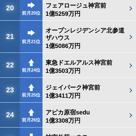
フェアロージュ神宮前
20
1億5259万円
前月20位
オープンレジデンシア北参道
21
ザハウス
前月21位
1億5086万円
東急ドエルアルス神宮前
22
1億3503万円
前月24位
ジェイパーク神宮前
23
1億3411万円
前月25位
アピカ原宿sedu
24
1億3308万円
前月26位