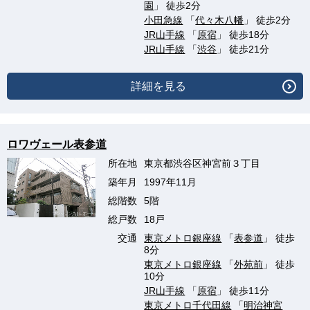
園
」 徒歩2分
小田急線
「
代々木八幡
」 徒歩2分
JR山手線
「
原宿
」 徒歩18分
JR山手線
「
渋谷
」 徒歩21分
詳細を見る
ロワヴェール表参道
所在地
東京都渋谷区神宮前３丁目
築年月
1997年11月
総階数
5階
総戸数
18戸
交通
東京メトロ銀座線
「
表参道
」 徒歩
8分
東京メトロ銀座線
「
外苑前
」 徒歩
10分
JR山手線
「
原宿
」 徒歩11分
東京メトロ千代田線
「
明治神宮