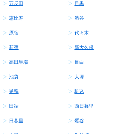
五反田
目黒
恵比寿
渋谷
原宿
代々木
新宿
新大久保
高田馬場
目白
池袋
大塚
巣鴨
駒込
田端
西日暮里
日暮里
鶯谷