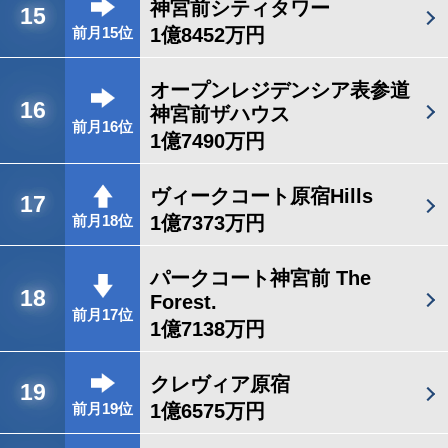
神宮前シティタワー
15
1億8452万円
前月15位
オープンレジデンシア表参道
16
神宮前ザハウス
前月16位
1億7490万円
ヴィークコート原宿Hills
17
1億7373万円
前月18位
パークコート神宮前 The
18
Forest.
前月17位
1億7138万円
クレヴィア原宿
19
1億6575万円
前月19位