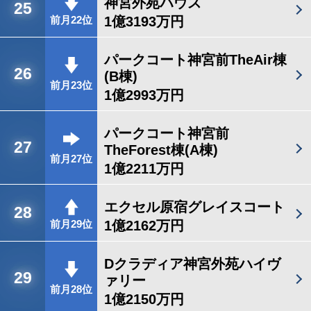
神宮外苑ハウス
25
1億3193万円
前月22位
パークコート神宮前TheAir棟
26
(B棟)
前月23位
1億2993万円
パークコート神宮前
27
TheForest棟(A棟)
前月27位
1億2211万円
エクセル原宿グレイスコート
28
1億2162万円
前月29位
Dクラディア神宮外苑ハイヴ
29
ァリー
前月28位
1億2150万円