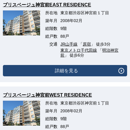
ブリスベージュ神宮前EAST RESIDENCE
所在地
東京都渋谷区神宮前１丁目
築年月
2008年02月
総階数
9階
総戸数
88戸
交通
JR山手線
「
原宿
」 徒歩3分
東京メトロ千代田線
「
明治神宮
前
」 徒歩6分
詳細を見る
ブリスベージュ神宮前WEST RESIDENCE
所在地
東京都渋谷区神宮前１丁目
築年月
2008年02月
総階数
9階
総戸数
88戸