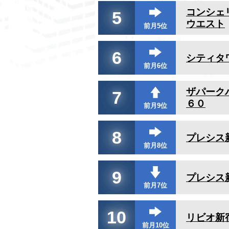
コンシェ
5
ウエスト
前月5位
6
シティタ
前月6位
ザパーク
7
６０
前月9位
8
プレシス
前月8位
9
プレシス
前月7位
10
リビオ新
前月10位