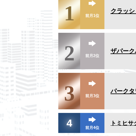
1
クラッシ
前月1位
2
ザパーク
前月2位
3
パークタ
前月3位
4
トミヒサ
前月4位