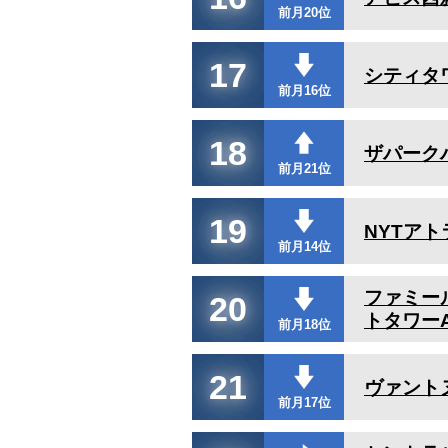
前月20位
17
シティタ
前月16位
18
ザパーク
前月21位
19
NYTア
前月14位
ファミー
20
トタワー
前月18位
21
ヴァント
前月17位