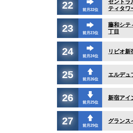
セントラ
22
ティタワ
前月22位
藤和シテ
23
丁目
前月23位
24
リビオ新
前月24位
25
エルデュ
前月26位
26
新宿アイ
前月25位
27
グランス
前月29位