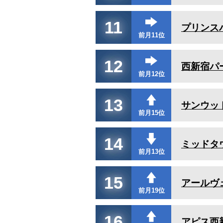
11
プリンス
前月11位
12
西新宿パ
前月12位
13
サンウッ
前月15位
14
ミッドタ
前月13位
15
アールヴ
前月19位
16
アピス西