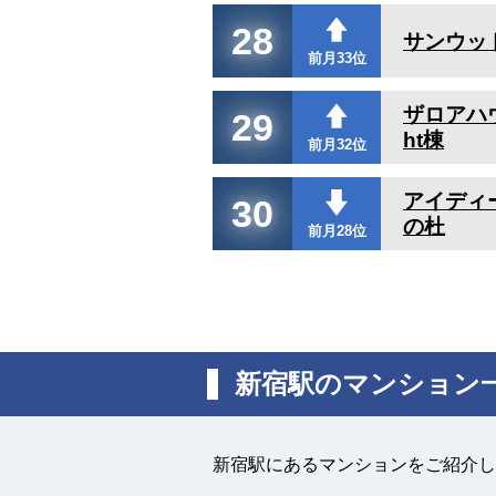
28
サンウッ
前月33位
ザロアハウ
29
ht棟
前月32位
アイディ
30
の杜
前月28位
新宿駅のマンション
新宿駅にあるマンションをご紹介し