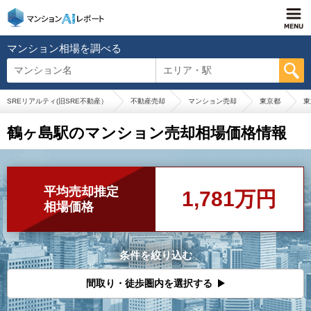
マンション相場を調べる
マンション名
エリア・駅
SREリアルティ(旧SRE不動産）
不動産売却
マンション売却
東京都
東
鶴ヶ島駅のマンション売却相場価格情報
平均売却推定
1,781万円
相場価格
条件を絞り込む
間取り・徒歩圏内を選択する