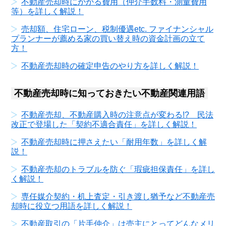
不動産売却時にかかる費用（仲介手数料・測量費用
等）を詳しく解説！
売却額、住宅ローン、税制優遇etc. ファイナンシャル
プランナーが薦める家の買い替え時の資金計画の立て
方！
不動産売却時の確定申告のやり方を詳しく解説！
不動産売却時に知っておきたい不動産関連用語
不動産売却、不動産購入時の注意点が変わる!? 民法
改正で登場した「契約不適合責任」を詳しく解説！
不動産売却時に押さえたい「耐用年数」を詳しく解
説！
不動産売却のトラブルを防ぐ「瑕疵担保責任」を詳し
く解説！
専任媒介契約・机上査定・引き渡し猶予など不動産売
却時に役立つ用語を詳しく解説！
不動産取引の「片手仲介」は売主にとってどんなメリ