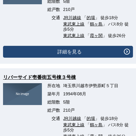
総階数
5階
総戸数
210戸
交通
JR川越線
「
的場
」 徒歩18分
東武東上線
「
鶴ヶ島
」 バス8分 徒
歩5分
東武東上線
「
霞ヶ関
」 徒歩26分
詳細を見る
リバーサイド壱番街五号棟３号棟
所在地
埼玉県川越市伊勢原町５丁目
築年月
1994年08月
総階数
5階
総戸数
210戸
交通
JR川越線
「
的場
」 徒歩18分
東武東上線
「
鶴ヶ島
」 バス8分 徒
歩5分