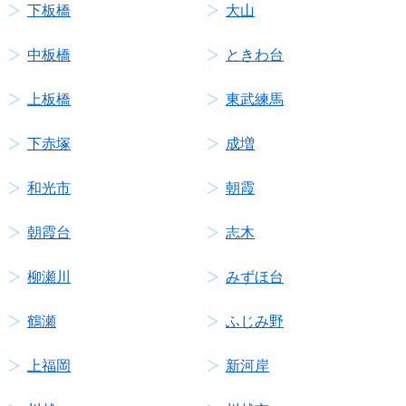
下板橋
大山
中板橋
ときわ台
上板橋
東武練馬
下赤塚
成増
和光市
朝霞
朝霞台
志木
柳瀬川
みずほ台
鶴瀬
ふじみ野
上福岡
新河岸