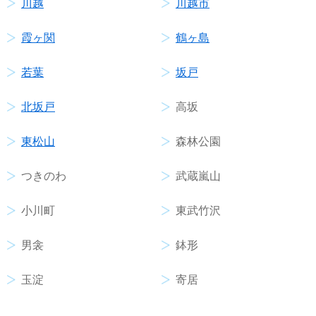
川越
川越市
霞ヶ関
鶴ヶ島
若葉
坂戸
北坂戸
高坂
東松山
森林公園
つきのわ
武蔵嵐山
小川町
東武竹沢
男衾
鉢形
玉淀
寄居