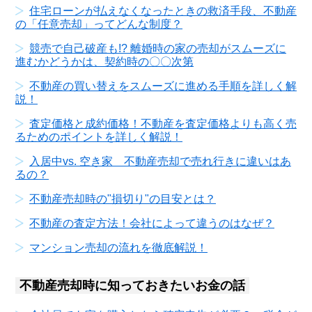
住宅ローンが払えなくなったときの救済手段、不動産
の「任意売却」ってどんな制度？
競売で自己破産も!? 離婚時の家の売却がスムーズに
進むかどうかは、契約時の〇〇次第
不動産の買い替えをスムーズに進める手順を詳しく解
説！
査定価格と成約価格！不動産を査定価格よりも高く売
るためのポイントを詳しく解説！
入居中vs. 空き家 不動産売却で売れ行きに違いはあ
るの？
不動産売却時の"損切り"の目安とは？
不動産の査定方法！会社によって違うのはなぜ？
マンション売却の流れを徹底解説！
不動産売却時に知っておきたいお金の話