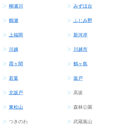
柳瀬川
みずほ台
鶴瀬
ふじみ野
上福岡
新河岸
川越
川越市
霞ヶ関
鶴ヶ島
若葉
坂戸
北坂戸
高坂
東松山
森林公園
つきのわ
武蔵嵐山