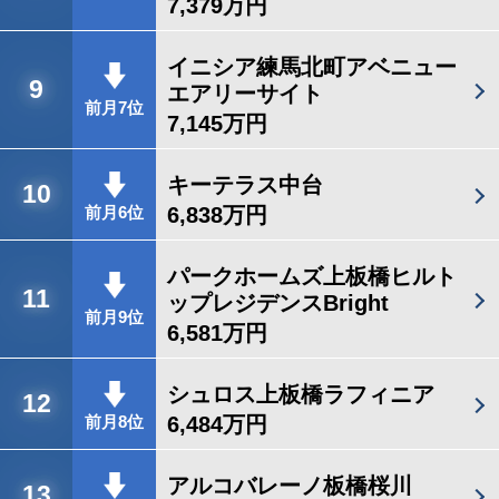
7,379万円
イニシア練馬北町アベニュー
9
エアリーサイト
前月7位
7,145万円
キーテラス中台
10
6,838万円
前月6位
パークホームズ上板橋ヒルト
11
ップレジデンスBright
前月9位
6,581万円
シュロス上板橋ラフィニア
12
6,484万円
前月8位
アルコバレーノ板橋桜川
13