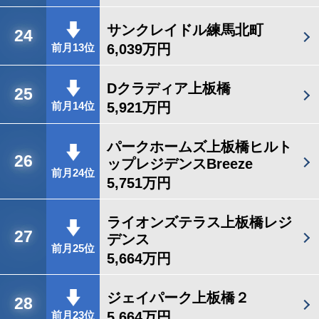
サンクレイドル練馬北町
24
6,039万円
前月13位
Dクラディア上板橋
25
5,921万円
前月14位
パークホームズ上板橋ヒルト
26
ップレジデンスBreeze
前月24位
5,751万円
ライオンズテラス上板橋レジ
27
デンス
前月25位
5,664万円
ジェイパーク上板橋２
28
5,664万円
前月23位