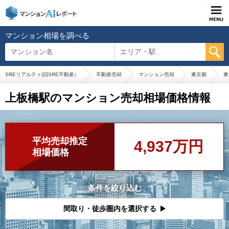
マンション相場を調べる
マンション名
エリア・駅
SREリアルティ(旧SRE不動産）
不動産売却
マンション売却
東京都
東
上板橋駅のマンション売却相場価格情報
平均売却推定
4,937万円
相場価格
条件を絞り込む
間取り・徒歩圏内を選択する