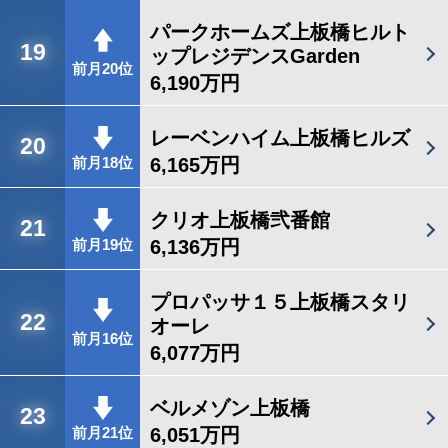
パークホームズ上板橋ヒルト
19
ップレジデンスGarden
前月20位
6,190万円
レーベンハイム上板橋ヒルズ
20
6,165万円
前月18位
クリオ上板橋弐番館
21
6,136万円
前月19位
プロパッサ１５上板橋スタリ
22
オーレ
前月16位
6,077万円
ベルメゾン上板橋
23
6,051万円
前月21位