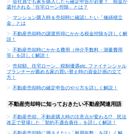
会社員でも家を購入したら確定申告が必要？ 税金が
還付される「住宅ローン控除」とは？
マンション購入時＆売却時に確認したい「修繕積立
金」とは
不動産売却時の譲渡所得にかかる税金控除を詳しく解
説！
不動産売却時にかかる費用（仲介手数料・測量費用
等）を詳しく解説！
売却額、住宅ローン、税制優遇etc. ファイナンシャル
プランナーが薦める家の買い替え時の資金計画の立て
方！
不動産売却時の確定申告のやり方を詳しく解説！
不動産売却時に知っておきたい不動産関連用語
不動産売却、不動産購入時の注意点が変わる!? 民法
改正で登場した「契約不適合責任」を詳しく解説！
不動産売却時に押さえたい「耐用年数」を詳しく解