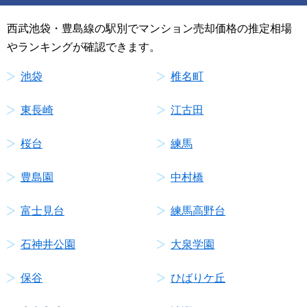
西武池袋・豊島線の駅別でマンション売却価格の推定相場
やランキングが確認できます。
池袋
椎名町
東長崎
江古田
桜台
練馬
豊島園
中村橋
富士見台
練馬高野台
石神井公園
大泉学園
保谷
ひばりケ丘