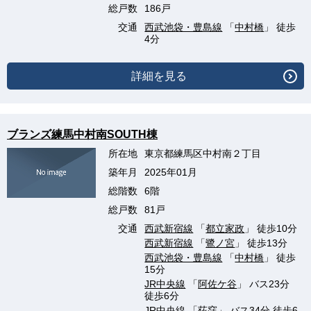
総戸数
186戸
交通
西武池袋・豊島線
「
中村橋
」 徒歩
4分
詳細を見る
ブランズ練馬中村南SOUTH棟
所在地
東京都練馬区中村南２丁目
築年月
2025年01月
総階数
6階
総戸数
81戸
交通
西武新宿線
「
都立家政
」 徒歩10分
西武新宿線
「
鷺ノ宮
」 徒歩13分
西武池袋・豊島線
「
中村橋
」 徒歩
15分
JR中央線
「
阿佐ケ谷
」 バス23分
徒歩6分
JR中央線
「
荻窪
」 バス34分 徒歩6