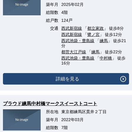
築年月
2025年02月
総階数
4階
総戸数
124戸
交通
西武新宿線
「
都立家政
」 徒歩8分
西武新宿線
「
鷺ノ宮
」 徒歩12分
西武池袋・豊島線
「
練馬
」 徒歩21
分
都営大江戸線
「
練馬
」 徒歩22分
西武池袋・豊島線
「
中村橋
」 徒歩
16分
詳細を見る
プラウド練馬中村橋マークスイーストコート
所在地
東京都練馬区貫井２丁目
築年月
2022年03月
総階数
7階