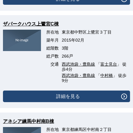
ザパークハウス上鷺宮C棟
所在地
東京都中野区上鷺宮３丁目
築年月
2015年02月
総階数
3階
総戸数
266戸
交通
西武池袋・豊島線
「
富士見台
」 徒
歩4分
西武池袋・豊島線
「
中村橋
」 徒歩
9分
詳細を見る
アネシア練馬中村南B棟
所在地
東京都練馬区中村南２丁目