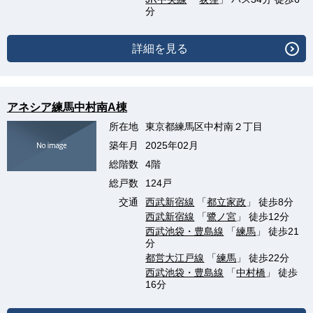
分
詳細を見る
アネシア練馬中村南A棟
所在地
東京都練馬区中村南２丁目
築年月
2025年02月
総階数
4階
総戸数
124戸
交通
西武新宿線
「
都立家政
」 徒歩8分
西武新宿線
「
鷺ノ宮
」 徒歩12分
西武池袋・豊島線
「
練馬
」 徒歩21
分
都営大江戸線
「
練馬
」 徒歩22分
西武池袋・豊島線
「
中村橋
」 徒歩
16分