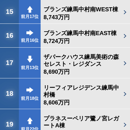
ブランズ練馬中村南WEST棟
15
8,743万円
前月17位
ブランズ練馬中村南EAST棟
16
8,724万円
前月16位
ザパークハウス練馬美術の森
17
セレスト・レジダンス
前月13位
8,690万円
リーフィアレジデンス練馬中
18
村橋
前月18位
8,606万円
プラネスーペリア鷺ノ宮レガ
19
ートA棟
前月22位