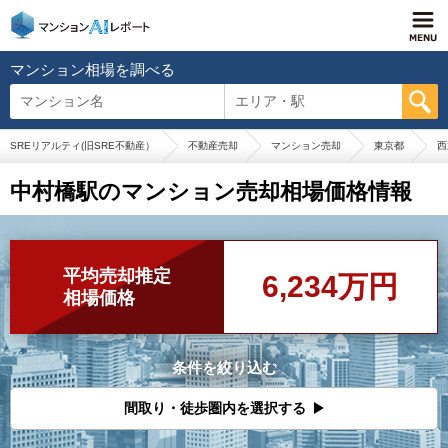
マンション相場を調べる
マンション名
エリア・駅
SREリアルティ(旧SRE不動産）
不動産売却
マンション売却
東京都
西
中村橋駅のマンション売却相場価格情報
平均売却推定
6,234万円
相場価格
条件を絞り込む
間取り・徒歩圏内を選択する