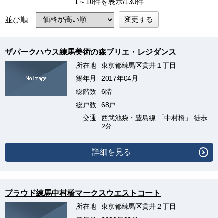
1～10件を表示/130件
変更する
並び順
ザパークハウス練馬美術の森ブリエ・レジダンス
所在地
東京都練馬区貫井１丁目
築年月
2017年04月
総階数
6階
総戸数
68戸
交通
西武池袋・豊島線
「
中村橋
」 徒歩
2分
詳細を見る
プラウド練馬中村橋マークスウエストコート
所在地
東京都練馬区貫井２丁目