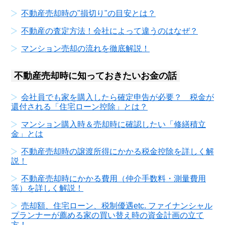
不動産売却時の"損切り"の目安とは？
不動産の査定方法！会社によって違うのはなぜ？
マンション売却の流れを徹底解説！
不動産売却時に知っておきたいお金の話
会社員でも家を購入したら確定申告が必要？ 税金が
還付される「住宅ローン控除」とは？
マンション購入時＆売却時に確認したい「修繕積立
金」とは
不動産売却時の譲渡所得にかかる税金控除を詳しく解
説！
不動産売却時にかかる費用（仲介手数料・測量費用
等）を詳しく解説！
売却額、住宅ローン、税制優遇etc. ファイナンシャル
プランナーが薦める家の買い替え時の資金計画の立て
方！