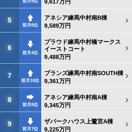
9,617万円
前月5位
アネシア練馬中村南B棟
5
9,589万円
前月6位
プラウド練馬中村橋マークス
6
イーストコート
前月4位
9,488万円
ブランズ練馬中村南SOUTH棟
7
9,361万円
前月10位
アネシア練馬中村南A棟
8
9,345万円
前月8位
ザパークハウス上鷺宮A棟
9
9,225万円
前月7位