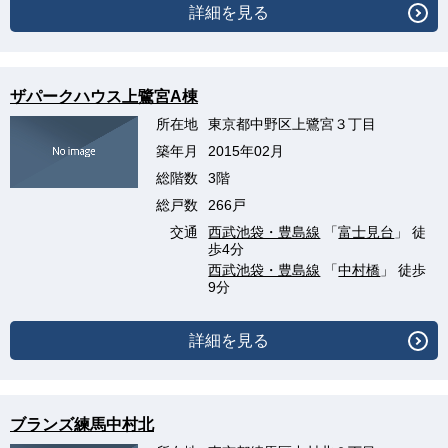
詳細を見る
ザパークハウス上鷺宮A棟
所在地
東京都中野区上鷺宮３丁目
築年月
2015年02月
総階数
3階
総戸数
266戸
交通
西武池袋・豊島線
「
富士見台
」 徒
歩4分
西武池袋・豊島線
「
中村橋
」 徒歩
9分
詳細を見る
ブランズ練馬中村北