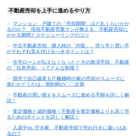
不動産売却を上手に進めるやり方
マンション、戸建ての「売却期間」はどれくらいかか
るのか？ 現役不動産営業マンが教える、不動産売却に
かかる期間とスケジューリングのコツ
中古不動産売却、購入時の「内覧」。売り手と買い手
がそれぞれ気を付けるべきポイントは？
住宅ローンが払えなくなったときの救済手段、不動産
の「任意売却」ってどんな制度？
競売で自己破産も!? 離婚時の家の売却がスムーズに
進むかどうかは、契約時の〇〇次第
不動産の買い替えをスムーズに進める手順を詳しく解
説！
査定価格と成約価格！不動産を査定価格よりも高く売
るためのポイントを詳しく解説！
入居中vs. 空き家 不動産売却で売れ行きに違いはあ
るの？