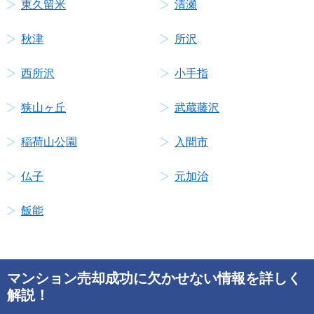
東久留米
清瀬
秋津
所沢
西所沢
小手指
狭山ヶ丘
武蔵藤沢
稲荷山公園
入間市
仏子
元加治
飯能
マンション売却成功に欠かせない情報を詳しく
解説！