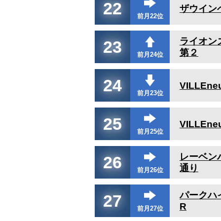
22
ザウイン
前月22位
ライオン
23
第２
前月24位
24
VILLEn
前月23位
25
VILLEn
前月25位
レーベン
26
通り
前月26位
パークハ
27
R
前月27位