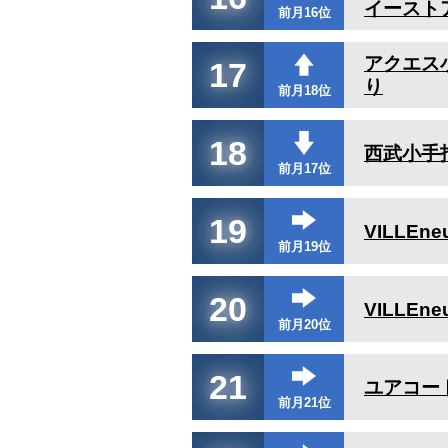
イースト
前月16位
アクエス
17
り
前月18位
18
西武小手
前月17位
19
VILLE
前月19位
20
VILLEn
前月20位
21
ユアコー
前月21位