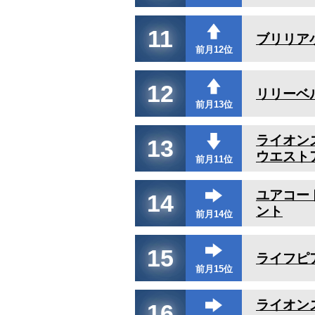
11
ブリリア
前月12位
12
リリーベ
前月13位
ライオン
13
ウエスト
前月11位
ユアコー
14
ント
前月14位
15
ライフピ
前月15位
ライオン
16