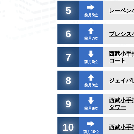
5
レーベン
前月5位
6
プレシス
前月7位
西武小手
7
コート
前月6位
8
ジェイパ
前月9位
西武小手
9
タワー
前月8位
10
西武小手
前月10位