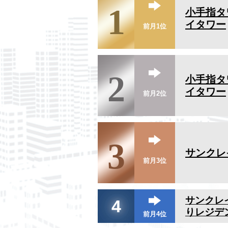
1
小手指タ
イタワー
前月1位
2
小手指タ
イタワー
前月2位
3
サンクレ
前月3位
サンクレ
4
りレジデ
前月4位