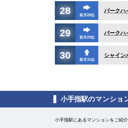
28
パークハ
前月28位
29
パークハ
前月29位
30
シャイン
前月31位
小手指駅のマンショ
小手指駅にあるマンションをご紹介