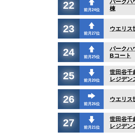
パークハ
22
棟
前月24位
23
ウエリス
前月27位
パークハ
24
Bコート
前月25位
世田谷千
25
レジデン
前月20位
26
ウエリス
前月26位
世田谷千
27
レジデン
前月21位