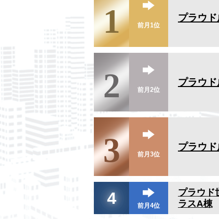
1
プラウド
前月1位
2
プラウド
前月2位
3
プラウド
前月3位
プラウド
4
ラスA棟
前月4位