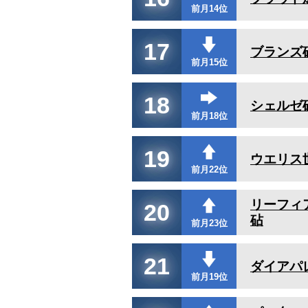
前月14位
17
ブランズ
前月15位
18
シェルゼ
前月18位
19
ウエリス
前月22位
リーフィ
20
砧
前月23位
21
ダイアパ
前月19位