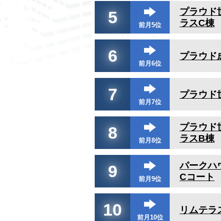
プラウド
5
ラスC棟
前月5位
6
プラウド
前月6位
7
プラウド
前月7位
プラウド
8
ラスB棟
前月8位
パークハ
9
Cコート
前月9位
10
リムテラ
前月10位