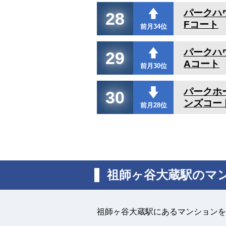
パークハ
28
Fコート
前月34位
パークハ
29
Aコート
前月30位
パークホ
30
ンズコー
前月28位
祖師ヶ谷大蔵駅のマ
祖師ヶ谷大蔵駅にあるマンションを