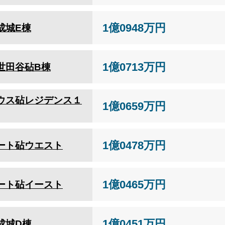
1億0948万円
成城E棟
1億0713万円
世田谷砧B棟
ウス砧レジデンス１
1億0659万円
1億0478万円
ート砧ウエスト
1億0465万円
ート砧イースト
1億0451万円
成城D棟