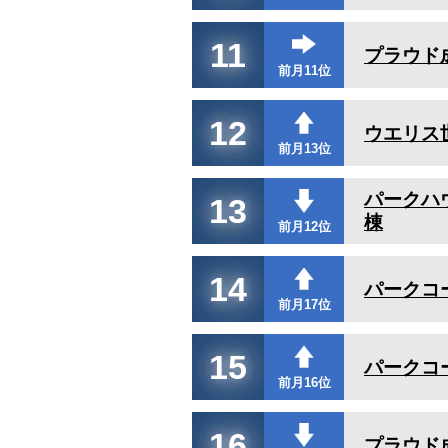
11
プラウド
前月11位
12
ウエリス
前月13位
パークハ
13
棟
前月12位
14
パークコ
前月17位
15
パークコ
前月16位
16
プラウド