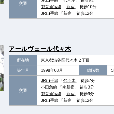
JR山手線
「
代々木
」 徒歩9分
交通
都営新宿線
「
新宿
」 徒歩10分
JR山手線
「
新宿
」 徒歩12分
アールヴェール代々木
所在地
東京都渋谷区代々木２丁目
築年月
1998年03月
総階数
JR山手線
「
代々木
」 徒歩7分
小田急線
「
南新宿
」 徒歩3分
交通
都営新宿線
「
新宿
」 徒歩9分
JR山手線
「
新宿
」 徒歩12分