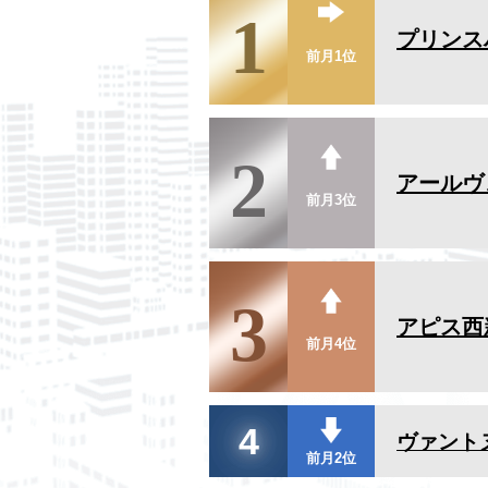
1
プリンス
前月1位
2
アールヴ
前月3位
3
アピス西
前月4位
4
ヴァント
前月2位