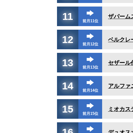
11
ザパーム
前月11位
12
ベルクレ
前月12位
13
セザール
前月13位
14
アルファ
前月14位
15
ミオカス
前月15位
16
デュオス