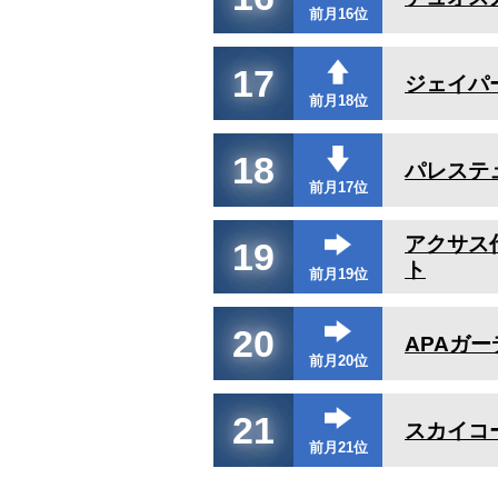
前月16位
17
ジェイパ
前月18位
18
パレステ
前月17位
アクサス
19
ト
前月19位
20
APAガ
前月20位
21
スカイコ
前月21位