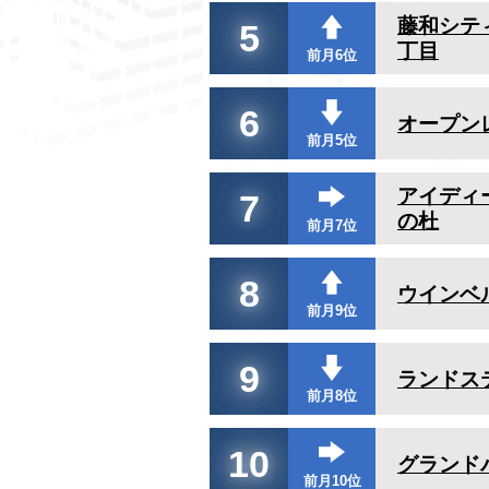
藤和シテ
5
丁目
前月6位
6
オープン
前月5位
アイディ
7
の杜
前月7位
8
ウインベ
前月9位
9
ランドス
前月8位
10
グランド
前月10位