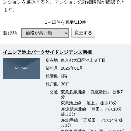
ンションを選択すると、マンションの詳細情報が確認でき
ます。
1～10件を表示/119件
変更する
並び順
イニシア池上パークサイドレジデンス南棟
所在地
東京都大田区池上８丁目
築年月
2025年01月
総階数
6階
総戸数
38戸
交通
東急多摩川線
「
武蔵新田
」 徒歩7
分
東急池上線
「
池上
」 徒歩13分
JR京浜東北線
「
蒲田
」 バス10分
徒歩2分
JR山手線
「
五反田
」 バス34分 徒
歩3分