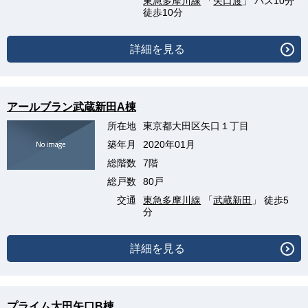
東急多摩川線
「
矢口渡
」 バス10分
徒歩10分
詳細を見る
アールブラン武蔵新田A棟
所在地
東京都大田区矢口１丁目
築年月
2020年01月
総階数
7階
総戸数
80戸
交通
東急多摩川線
「
武蔵新田
」 徒歩5
分
詳細を見る
プライム大田矢口B棟