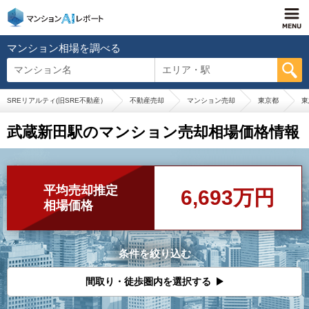
マンション相場を調べる
マンション名
エリア・駅
SREリアルティ(旧SRE不動産）
不動産売却
マンション売却
東京都
東
武蔵新田駅のマンション売却相場価格情報
平均売却推定
6,693万円
相場価格
条件を絞り込む
間取り・徒歩圏内を選択する