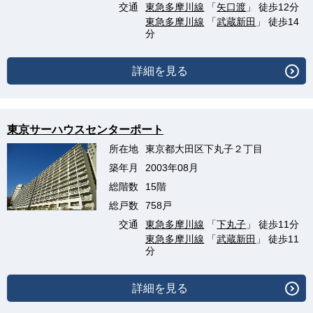
交通
東急多摩川線
「
矢口渡
」 徒歩12分
東急多摩川線
「
武蔵新田
」 徒歩14
分
詳細を見る
東京サーハウスセンターポート
所在地
東京都大田区下丸子２丁目
築年月
2003年08月
総階数
15階
総戸数
758戸
交通
東急多摩川線
「
下丸子
」 徒歩11分
東急多摩川線
「
武蔵新田
」 徒歩11
分
詳細を見る