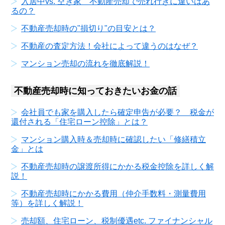
入居中vs. 空き家 不動産売却で売れ行きに違いはあ
るの？
不動産売却時の"損切り"の目安とは？
不動産の査定方法！会社によって違うのはなぜ？
マンション売却の流れを徹底解説！
不動産売却時に知っておきたいお金の話
会社員でも家を購入したら確定申告が必要？ 税金が
還付される「住宅ローン控除」とは？
マンション購入時＆売却時に確認したい「修繕積立
金」とは
不動産売却時の譲渡所得にかかる税金控除を詳しく解
説！
不動産売却時にかかる費用（仲介手数料・測量費用
等）を詳しく解説！
売却額、住宅ローン、税制優遇etc. ファイナンシャル