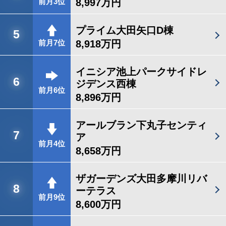
8,997万円
前月3位
プライム大田矢口D棟
5
8,918万円
前月7位
イニシア池上パークサイドレ
6
ジデンス西棟
前月6位
8,896万円
アールブラン下丸子センティ
7
ア
前月4位
8,658万円
ザガーデンズ大田多摩川リバ
8
ーテラス
前月9位
8,600万円