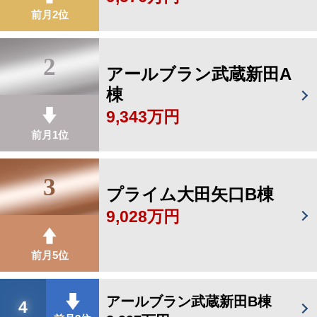
前月2位
2
アールブラン武蔵新田A
棟
9,343万円
前月1位
3
プライム大田矢口B棟
9,028万円
前月5位
アールブラン武蔵新田B棟
4