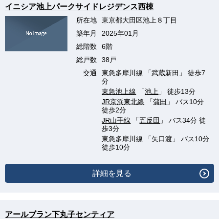
イニシア池上パークサイドレジデンス西棟
所在地
東京都大田区池上８丁目
築年月
2025年01月
総階数
6階
総戸数
38戸
交通
東急多摩川線
「
武蔵新田
」 徒歩7
分
東急池上線
「
池上
」 徒歩13分
JR京浜東北線
「
蒲田
」 バス10分
徒歩2分
JR山手線
「
五反田
」 バス34分 徒
歩3分
東急多摩川線
「
矢口渡
」 バス10分
徒歩10分
詳細を見る
アールブラン下丸子センティア