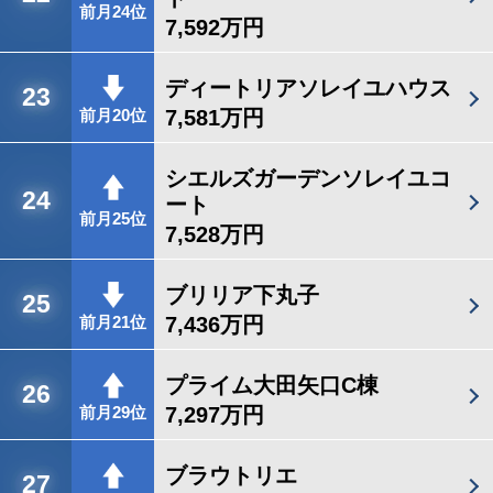
前月24位
7,592万円
ディートリアソレイユハウス
23
7,581万円
前月20位
シエルズガーデンソレイユコ
24
ート
前月25位
7,528万円
ブリリア下丸子
25
7,436万円
前月21位
プライム大田矢口C棟
26
7,297万円
前月29位
ブラウトリエ
27