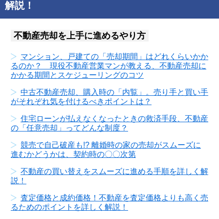
解説！
不動産売却を上手に進めるやり方
マンション、戸建ての「売却期間」はどれくらいかか
るのか？ 現役不動産営業マンが教える、不動産売却に
かかる期間とスケジューリングのコツ
中古不動産売却、購入時の「内覧」。売り手と買い手
がそれぞれ気を付けるべきポイントは？
住宅ローンが払えなくなったときの救済手段、不動産
の「任意売却」ってどんな制度？
競売で自己破産も!? 離婚時の家の売却がスムーズに
進むかどうかは、契約時の〇〇次第
不動産の買い替えをスムーズに進める手順を詳しく解
説！
査定価格と成約価格！不動産を査定価格よりも高く売
るためのポイントを詳しく解説！