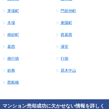
茅場町
門前仲町
木場
東陽町
南砂町
西葛西
葛西
浦安
南行徳
行徳
妙典
原木中山
西船橋
マンション売却成功に欠かせない情報を詳しく