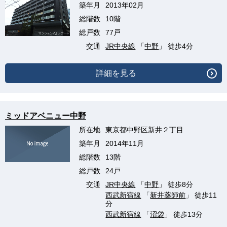
築年月
2013年02月
総階数
10階
総戸数
77戸
交通
JR中央線
「
中野
」 徒歩4分
詳細を見る
ミッドアベニュー中野
所在地
東京都中野区新井２丁目
築年月
2014年11月
総階数
13階
総戸数
24戸
交通
JR中央線
「
中野
」 徒歩8分
西武新宿線
「
新井薬師前
」 徒歩11
分
西武新宿線
「
沼袋
」 徒歩13分