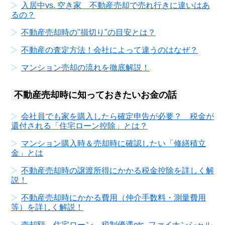
入居中vs. 空き家 不動産売却で売れ行きに違いはあ
るの？
不動産売却時の"損切り"の目安とは？
不動産の査定方法！会社によって違うのはなぜ？
マンション売却の流れを徹底解説！
不動産売却時に知っておきたいお金の話
会社員でも家を購入したら確定申告が必要？ 税金が
還付される「住宅ローン控除」とは？
マンション購入時＆売却時に確認したい「修繕積立
金」とは
不動産売却時の譲渡所得にかかる税金控除を詳しく解
説！
不動産売却時にかかる費用（仲介手数料・測量費用
等）を詳しく解説！
売却額、住宅ローン、税制優遇etc. ファイナンシャル