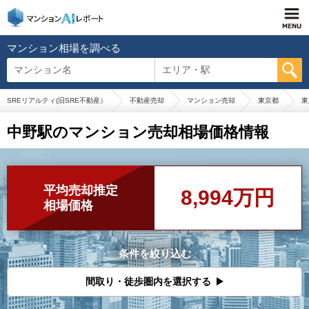
マンション相場を調べる
マンション名
エリア・駅
SREリアルティ(旧SRE不動産）
不動産売却
マンション売却
東京都
東
中野駅のマンション売却相場価格情報
平均売却推定
8,994万円
相場価格
条件を絞り込む
間取り・徒歩圏内を選択する