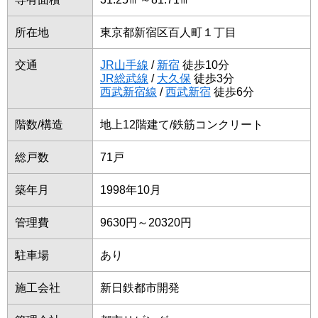
所在地
東京都新宿区百人町１丁目
交通
JR山手線
/
新宿
徒歩10分
JR総武線
/
大久保
徒歩3分
西武新宿線
/
西武新宿
徒歩6分
階数/構造
地上12階建て/鉄筋コンクリート
総戸数
71戸
築年月
1998年10月
管理費
9630円～20320円
駐車場
あり
施工会社
新日鉄都市開発