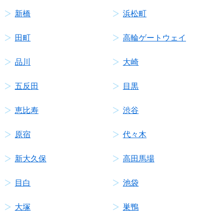
新橋
浜松町
田町
高輪ゲートウェイ
品川
大崎
五反田
目黒
恵比寿
渋谷
原宿
代々木
新大久保
高田馬場
目白
池袋
大塚
巣鴨