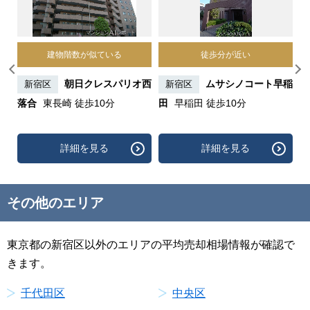
建物階数が似ている
徒歩分が近い
ーブ
朝日クレスパリオ西
ムサシノコート早稲
新宿区
新宿区
徒
落合
東長崎 徒歩10分
田
早稲田 徒歩10分
新
分
詳細を見る
詳細を見る
その他のエリア
東京都の新宿区以外のエリアの平均売却相場情報が確認で
きます。
千代田区
中央区