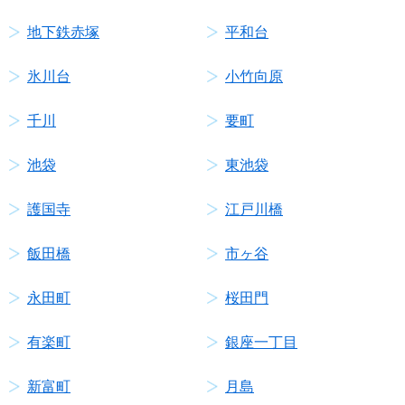
地下鉄赤塚
平和台
氷川台
小竹向原
千川
要町
池袋
東池袋
護国寺
江戸川橋
飯田橋
市ヶ谷
永田町
桜田門
有楽町
銀座一丁目
新富町
月島