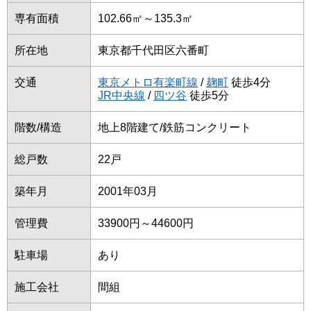
専有面積
102.66㎡～135.3㎡
所在地
東京都千代田区六番町
交通
東京メトロ有楽町線
/
麹町
徒歩4分
JR中央線
/
四ツ谷
徒歩5分
階数/構造
地上8階建て/鉄筋コンクリート
総戸数
22戸
築年月
2001年03月
管理費
33900円～44600円
駐車場
あり
施工会社
間組