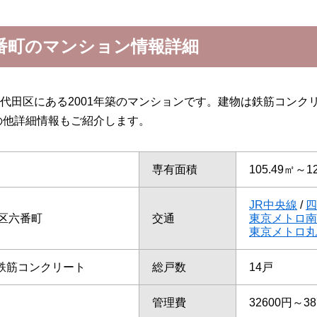
番町のマンション情報詳細
代田区にある2001年築のマンションです。建物は鉄筋コンク
の他詳細情報もご紹介します。
専有面積
105.49㎡～1
JR中央線
/
四
区六番町
交通
東京メトロ南
東京メトロ丸
/鉄筋コンクリート
総戸数
14戸
管理費
32600円～38