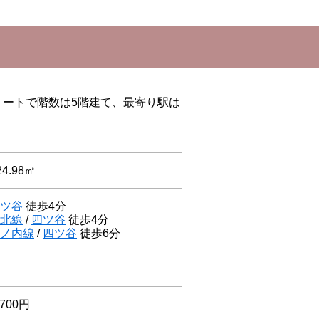
リートで階数は5階建て、最寄り駅は
24.98㎡
ツ谷
徒歩4分
北線
/
四ツ谷
徒歩4分
ノ内線
/
四ツ谷
徒歩6分
700円