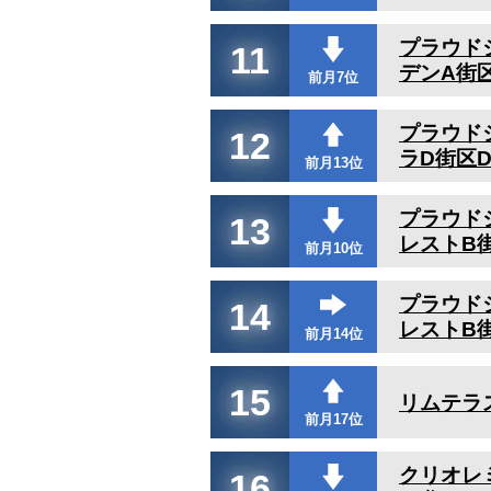
プラウド
11
デンA街区
前月7位
プラウド
12
ラD街区
前月13位
プラウド
13
レストB街
前月10位
プラウド
14
レストB街
前月14位
15
リムテラ
前月17位
クリオレ
16