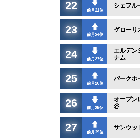
22
シェフル
前月21位
23
グローリ
前月24位
エルデン
24
ナム
前月23位
25
パークホ
前月26位
オープン
26
谷
前月25位
27
サンウッ
前月29位