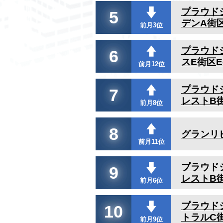
プラウド
5
デンA街区
前月3位
プラウド
6
スE街区E
前月12位
プラウド
7
レストB街
前月8位
8
グランリ
前月11位
プラウド
9
レストB街
前月6位
プラウド
10
トラルC
前月9位