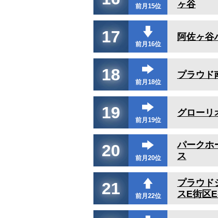
ヶ谷
前月15位
17
阿佐ヶ谷
前月16位
18
プラウド
前月18位
19
グローリ
前月19位
パークホ
20
ス
前月20位
プラウド
21
スE街区E
前月22位