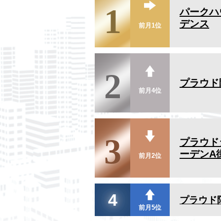
1
パークハ
デンス
前月1位
2
プラウド
前月4位
3
プラウド
ーデンA
前月2位
4
プラウド
前月5位