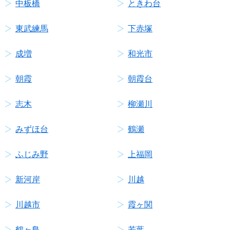
中板橋
ときわ台
東武練馬
下赤塚
成増
和光市
朝霞
朝霞台
志木
柳瀬川
みずほ台
鶴瀬
ふじみ野
上福岡
新河岸
川越
川越市
霞ヶ関
鶴ヶ島
若葉