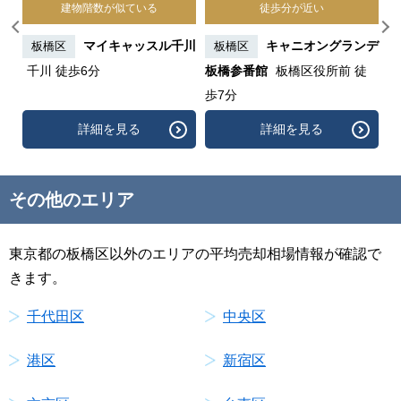
建物階数が似ている
徒歩分が近い
上
マイキャッスル千川
キャニオングランデ
板橋区
板橋区
千川 徒歩6分
板橋参番館
板橋区役所前 徒
歩7分
詳細を見る
詳細を見る
その他のエリア
東京都の板橋区以外のエリアの平均売却相場情報が確認で
きます。
千代田区
中央区
港区
新宿区