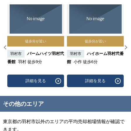
徒歩分が近い
徒歩分が近い
小作
バームハイツ羽村弐
ハイホーム羽村弐番
羽村市
羽村市
番館
羽村 徒歩9分
館
小作 徒歩6分
詳細を見る
詳細を見る
その他のエリア
東京都の羽村市以外のエリアの平均売却相場情報が確認で
きます。