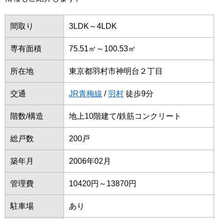
間取り
3LDK～4LDK
専有面積
75.51㎡～100.53㎡
所在地
東京都羽村市神明台２丁目
交通
JR青梅線
/
羽村
徒歩9分
階数/構造
地上10階建て/鉄筋コンクリート
総戸数
200戸
築年月
2006年02月
管理費
10420円～13870円
駐車場
あり