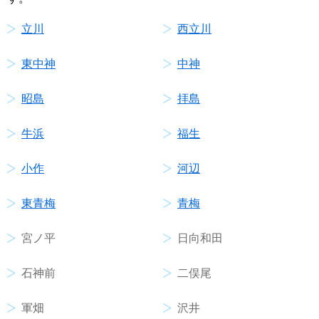
立川
西立川
東中神
中神
昭島
拝島
牛浜
福生
小作
河辺
東青梅
青梅
宮ノ平
日向和田
石神前
二俣尾
軍畑
沢井