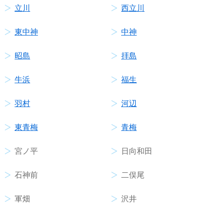
立川
西立川
東中神
中神
昭島
拝島
牛浜
福生
羽村
河辺
東青梅
青梅
宮ノ平
日向和田
石神前
二俣尾
軍畑
沢井