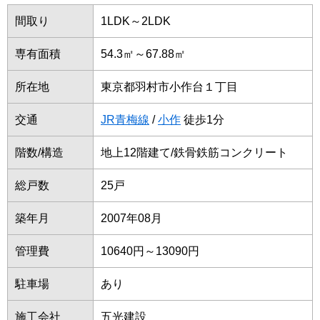
間取り
1LDK～2LDK
専有面積
54.3㎡～67.88㎡
所在地
東京都羽村市小作台１丁目
交通
JR青梅線
/
小作
徒歩1分
階数/構造
地上12階建て/鉄骨鉄筋コンクリート
総戸数
25戸
築年月
2007年08月
管理費
10640円～13090円
駐車場
あり
施工会社
五光建設