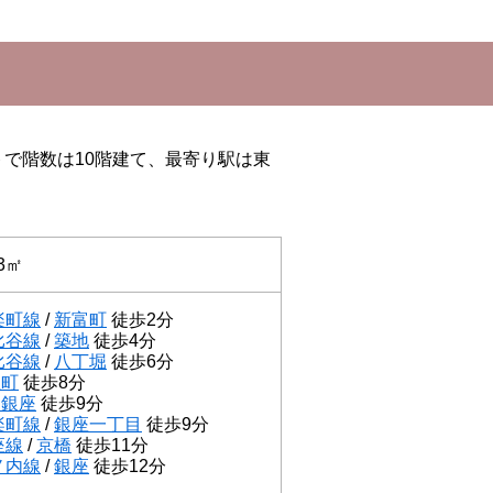
トで階数は10階建て、最寄り駅は東
23㎡
楽町線
/
新富町
徒歩2分
比谷線
/
築地
徒歩4分
比谷線
/
八丁堀
徒歩6分
宝町
徒歩8分
東銀座
徒歩9分
楽町線
/
銀座一丁目
徒歩9分
座線
/
京橋
徒歩11分
ノ内線
/
銀座
徒歩12分