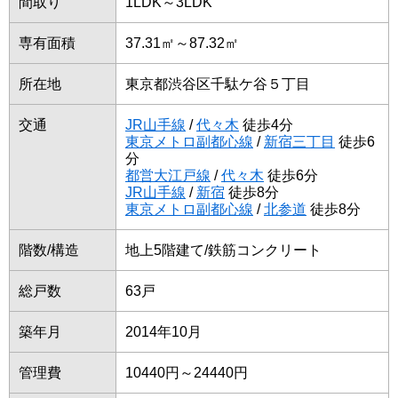
間取り
1LDK～3LDK
専有面積
37.31㎡～87.32㎡
所在地
東京都渋谷区千駄ケ谷５丁目
交通
JR山手線
/
代々木
徒歩4分
東京メトロ副都心線
/
新宿三丁目
徒歩6
分
都営大江戸線
/
代々木
徒歩6分
JR山手線
/
新宿
徒歩8分
東京メトロ副都心線
/
北参道
徒歩8分
階数/構造
地上5階建て/鉄筋コンクリート
総戸数
63戸
築年月
2014年10月
管理費
10440円～24440円