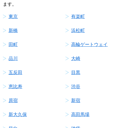
ます。
東京
有楽町
新橋
浜松町
田町
高輪ゲートウェイ
品川
大崎
五反田
目黒
恵比寿
渋谷
原宿
新宿
新大久保
高田馬場