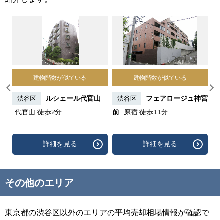
建物階数が似ている
建物階数が似ている
代々
ルシェール代官山
フェアロージュ神宮
渋谷区
渋谷区
代官山 徒歩2分
前
原宿 徒歩11分
ー
詳細を見る
詳細を見る
その他のエリア
東京都の渋谷区以外のエリアの平均売却相場情報が確認で