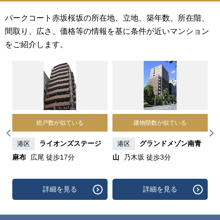
パークコート赤坂桜坂の所在地、立地、築年数、所在階、
間取り、広さ、価格等の情報を基に条件が近いマンション
をご紹介します。
総戸数が似ている
建物階数が似ている
金
ライオンズステージ
グランドメゾン南青
港区
港区
輪
麻布
広尾 徒歩17分
山
乃木坂 徒歩3分
徒
詳細を見る
詳細を見る