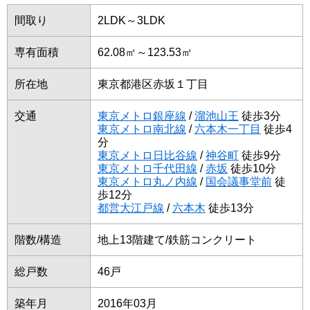
間取り
2LDK～3LDK
専有面積
62.08㎡～123.53㎡
所在地
東京都港区赤坂１丁目
交通
東京メトロ銀座線
/
溜池山王
徒歩3分
東京メトロ南北線
/
六本木一丁目
徒歩4
分
東京メトロ日比谷線
/
神谷町
徒歩9分
東京メトロ千代田線
/
赤坂
徒歩10分
東京メトロ丸ノ内線
/
国会議事堂前
徒
歩12分
都営大江戸線
/
六本木
徒歩13分
階数/構造
地上13階建て/鉄筋コンクリート
総戸数
46戸
築年月
2016年03月