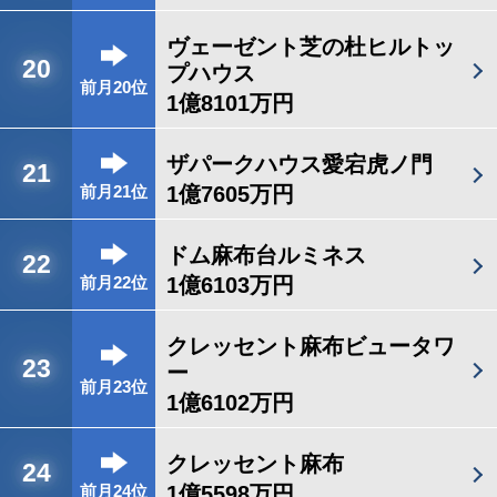
ヴェーゼント芝の杜ヒルトッ
20
プハウス
前月20位
1億8101万円
ザパークハウス愛宕虎ノ門
21
1億7605万円
前月21位
ドム麻布台ルミネス
22
1億6103万円
前月22位
クレッセント麻布ビュータワ
23
ー
前月23位
1億6102万円
クレッセント麻布
24
1億5598万円
前月24位