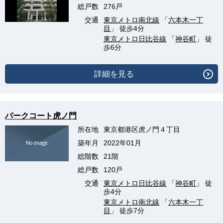
総戸数
276戸
交通
東京メトロ南北線
「
六本木一丁
目
」 徒歩4分
東京メトロ日比谷線
「
神谷町
」 徒
歩6分
詳細を見る
パークコート虎ノ門
所在地
東京都港区虎ノ門４丁目
築年月
2022年01月
総階数
21階
総戸数
120戸
交通
東京メトロ日比谷線
「
神谷町
」 徒
歩4分
東京メトロ南北線
「
六本木一丁
目
」 徒歩7分