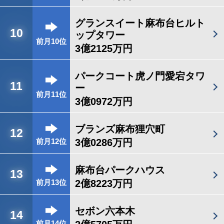
グランスイート麻布台ヒルト
10
ップタワー
前月10位
3億2125万円
パークコート虎ノ門愛宕タワ
11
ー
前月11位
3億0972万円
ブランズ麻布狸穴町
12
3億0286万円
前月12位
麻布台パークハウス
13
2億8223万円
前月13位
セボン六本木
14
前月14位