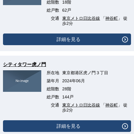
総階数
18階
総戸数
62戸
交通
東京メトロ日比谷線
「
神谷町
」 徒
歩2分
詳細を見る
シティタワー虎ノ門
所在地
東京都港区虎ノ門３丁目
築年月
2024年06月
総階数
28階
総戸数
144戸
交通
東京メトロ日比谷線
「
神谷町
」 徒
歩2分
詳細を見る