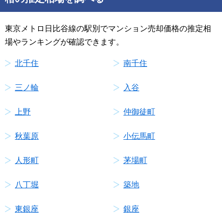
東京メトロ日比谷線の駅別でマンション売却価格の推定相
場やランキングが確認できます。
北千住
南千住
三ノ輪
入谷
上野
仲御徒町
秋葉原
小伝馬町
人形町
茅場町
八丁堀
築地
東銀座
銀座