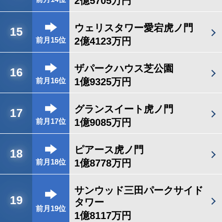
2億5705万円
ウェリスタワー愛宕虎ノ門
15
2億4123万円
前月15位
ザパークハウス芝公園
16
1億9325万円
前月16位
グランスイート虎ノ門
17
1億9085万円
前月17位
ピアース虎ノ門
18
1億8778万円
前月18位
サンウッド三田パークサイド
19
タワー
前月19位
1億8117万円