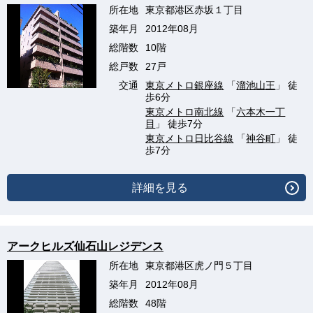
所在地
東京都港区赤坂１丁目
築年月
2012年08月
総階数
10階
総戸数
27戸
交通
東京メトロ銀座線
「
溜池山王
」 徒
歩6分
東京メトロ南北線
「
六本木一丁
目
」 徒歩7分
東京メトロ日比谷線
「
神谷町
」 徒
歩7分
詳細を見る
アークヒルズ仙石山レジデンス
所在地
東京都港区虎ノ門５丁目
築年月
2012年08月
総階数
48階