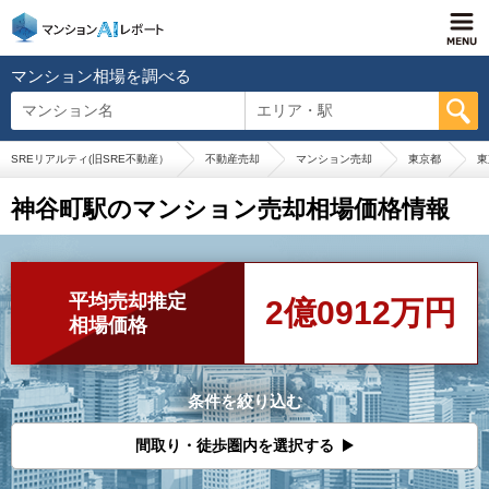
マンション相場を調べる
マンション名
エリア・駅
SREリアルティ(旧SRE不動産）
不動産売却
マンション売却
東京都
東
神谷町駅のマンション売却相場価格情報
平均売却推定
2億0912万円
相場価格
条件を絞り込む
間取り・徒歩圏内を選択する