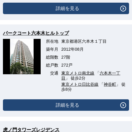
詳細を見る
パークコート六本木ヒルトップ
所在地
東京都港区六本木１丁目
築年月
2012年08月
総階数
27階
総戸数
272戸
交通
東京メトロ南北線
「
六本木一丁
目
」 徒歩2分
東京メトロ日比谷線
「
神谷町
」 徒
歩8分
詳細を見る
虎ノ門タワーズレジデンス