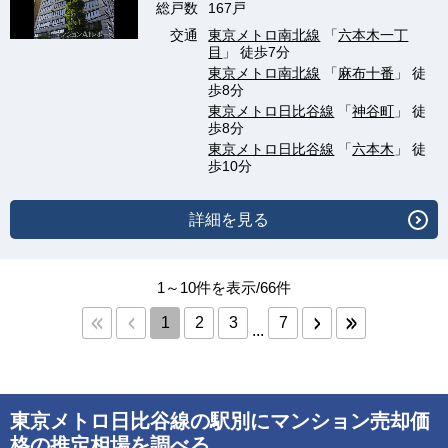
総戸数
167戸
交通
東京メトロ南北線
「
六本木一丁
目
」 徒歩7分
東京メトロ南北線
「
麻布十番
」 徒
歩8分
東京メトロ日比谷線
「
神谷町
」 徒
歩8分
東京メトロ日比谷線
「
六本木
」 徒
歩10分
詳細を見る
1～10件を表示/66件
1
2
3
7
...
東京メトロ日比谷線の駅別にマンション売却価
格の推定相場を調べる