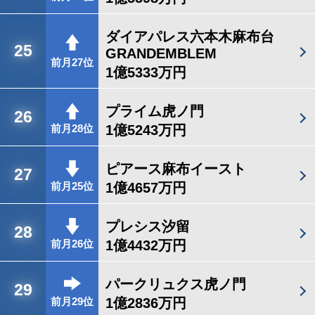
ダイアパレス六本木麻布台
25
GRANDEMBLEM
前月27位
1億5333万円
プライム虎ノ門
26
1億5243万円
前月28位
ピアース麻布イースト
27
1億4657万円
前月25位
プレシス汐留
28
1億4432万円
前月26位
パークリュクス虎ノ門
29
1億2836万円
前月29位