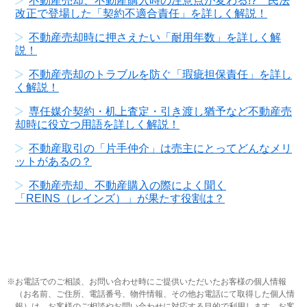
不動産売却、不動産購入時の注意点が変わる!? 民法
改正で登場した「契約不適合責任」を詳しく解説！
不動産売却時に押さえたい「耐用年数」を詳しく解
説！
不動産売却のトラブルを防ぐ「瑕疵担保責任」を詳し
く解説！
専任媒介契約・机上査定・引き渡し猶予など不動産売
却時に役立つ用語を詳しく解説！
不動産取引の「片手仲介」は売主にとってどんなメリ
ットがあるの？
不動産売却、不動産購入の際によく聞く
「REINS（レインズ）」が果たす役割は？
お電話でのご相談、お問い合わせ時にご提供いただいたお客様の個人情報
（お名前、ご住所、電話番号、物件情報、その他お電話にて取得した個人情
報）は、お客様のご相談やお問い合わせに対応する目的で利用します。お客