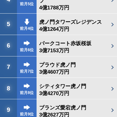
プ
前月5位
4億1788万円
虎ノ門タワーズレジデンス
5
4億1264万円
前月4位
パークコート赤坂桜坂
6
3億7153万円
前月6位
プラウド虎ノ門
7
3億4607万円
前月7位
シティタワー虎ノ門
8
3億4270万円
前月8位
ブランズ愛宕虎ノ門
9
3億2627万円
前月9位