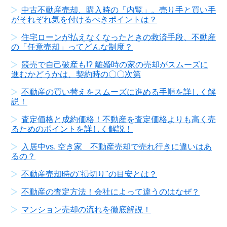
中古不動産売却、購入時の「内覧」。売り手と買い手
がそれぞれ気を付けるべきポイントは？
住宅ローンが払えなくなったときの救済手段、不動産
の「任意売却」ってどんな制度？
競売で自己破産も!? 離婚時の家の売却がスムーズに
進むかどうかは、契約時の〇〇次第
不動産の買い替えをスムーズに進める手順を詳しく解
説！
査定価格と成約価格！不動産を査定価格よりも高く売
るためのポイントを詳しく解説！
入居中vs. 空き家 不動産売却で売れ行きに違いはあ
るの？
不動産売却時の"損切り"の目安とは？
不動産の査定方法！会社によって違うのはなぜ？
マンション売却の流れを徹底解説！