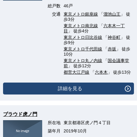
総戸数
46戸
交通
東京メトロ銀座線
「
溜池山王
」 徒
歩3分
東京メトロ南北線
「
六本木一丁
目
」 徒歩4分
東京メトロ日比谷線
「
神谷町
」 徒
歩9分
東京メトロ千代田線
「
赤坂
」 徒歩
10分
東京メトロ丸ノ内線
「
国会議事堂
前
」 徒歩12分
都営大江戸線
「
六本木
」 徒歩13分
詳細を見る
プラウド虎ノ門
所在地
東京都港区虎ノ門４丁目
築年月
2019年10月