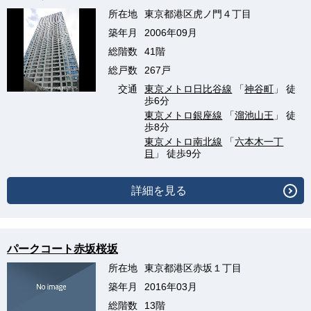
所在地
東京都港区虎ノ門４丁目
築年月
2006年09月
総階数
41階
総戸数
267戸
交通
東京メトロ日比谷線
「
神谷町
」 徒
歩6分
東京メトロ銀座線
「
溜池山王
」 徒
歩8分
東京メトロ南北線
「
六本木一丁
目
」 徒歩9分
詳細を見る
パークコート赤坂桜坂
所在地
東京都港区赤坂１丁目
築年月
2016年03月
総階数
13階