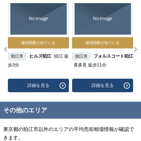
建物階数が似ている
建物階数が似ている
デン
ヒルズ狛江
狛江 徒
フォルスコート狛江
狛江市
狛江市
狛
歩3分
喜多見 徒歩11分
詳細を見る
詳細を見る
その他のエリア
東京都の狛江市以外のエリアの平均売却相場情報が確認で
きます。