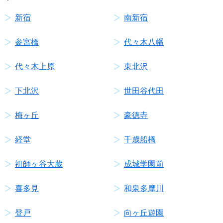
新宿
南新宿
参宮橋
代々木八幡
代々木上原
東北沢
下北沢
世田谷代田
梅ヶ丘
豪徳寺
経堂
千歳船橋
祖師ヶ谷大蔵
成城学園前
喜多見
和泉多摩川
登戸
向ヶ丘遊園