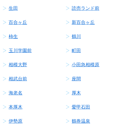
生田
読売ランド前
百合ヶ丘
新百合ヶ丘
柿生
鶴川
玉川学園前
町田
相模大野
小田急相模原
相武台前
座間
海老名
厚木
本厚木
愛甲石田
伊勢原
鶴巻温泉