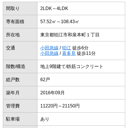
間取り
2LDK～4LDK
専有面積
57.52㎡～108.43㎡
所在地
東京都狛江市和泉本町１丁目
交通
小田急線
/
狛江
徒歩6分
小田急線
/
喜多見
徒歩11分
階数/構造
地上9階建て/鉄筋コンクリート
総戸数
62戸
築年月
2016年09月
管理費
11220円～21150円
駐車場
あり