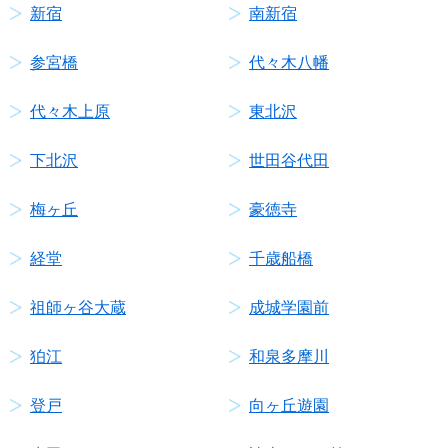
新宿
南新宿
参宮橋
代々木八幡
代々木上原
東北沢
下北沢
世田谷代田
梅ヶ丘
豪徳寺
経堂
千歳船橋
祖師ヶ谷大蔵
成城学園前
狛江
和泉多摩川
登戸
向ヶ丘遊園