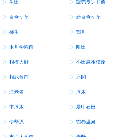
生田
読売ランド前
百合ヶ丘
新百合ヶ丘
柿生
鶴川
玉川学園前
町田
相模大野
小田急相模原
相武台前
座間
海老名
厚木
本厚木
愛甲石田
伊勢原
鶴巻温泉
東海大学前
秦野