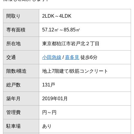
間取り
2LDK～4LDK
専有面積
57.12㎡～85.85㎡
所在地
東京都狛江市岩戸北２丁目
交通
小田急線
/
喜多見
徒歩6分
階数/構造
地上7階建て/鉄筋コンクリート
総戸数
131戸
築年月
2019年01月
管理費
円～円
駐車場
あり