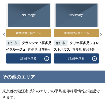
建物階数が似ている
建物階数が似ている
喜多
グランシティ喜多見
クリオ喜多見フォレ
狛江市
狛江市
ベラルージュ
喜多見 徒歩6分
ストハウス
喜多見 徒歩7分
多
詳細を見る
詳細を見る
その他のエリア
東京都の狛江市以外のエリアの平均売却相場情報が確認で
きます。