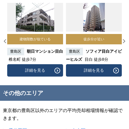
建物階数が似ている
徒歩分が近い
学
朝日マンション目白
ソフィア目白アイビ
豊島区
豊島区
椎名町 徒歩7分
ーヒルズ
目白 徒歩8分
詳細を見る
詳細を見る
その他のエリア
東京都の豊島区以外のエリアの平均売却相場情報が確認で
きます。