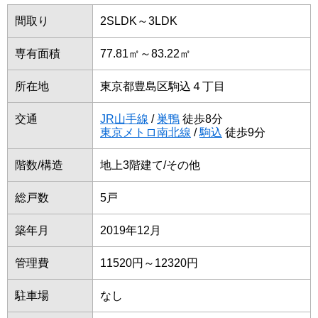
間取り
2SLDK～3LDK
専有面積
77.81㎡～83.22㎡
所在地
東京都豊島区駒込４丁目
交通
JR山手線
/
巣鴨
徒歩8分
東京メトロ南北線
/
駒込
徒歩9分
階数/構造
地上3階建て/その他
総戸数
5戸
築年月
2019年12月
管理費
11520円～12320円
駐車場
なし