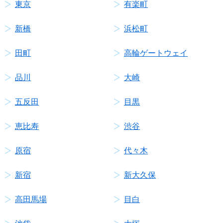
東京
有楽町
新橋
浜松町
田町
高輪ゲートウェイ
品川
大崎
五反田
目黒
恵比寿
渋谷
原宿
代々木
新宿
新大久保
高田馬場
目白