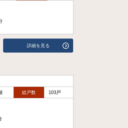
分
詳細を見る
階
総戸数
103戸
分