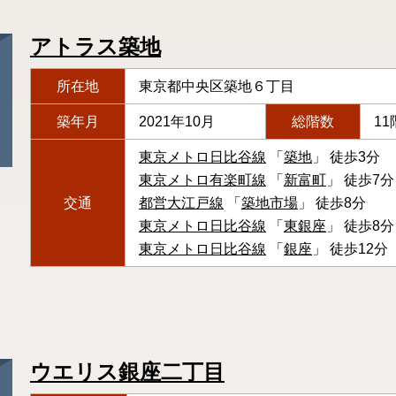
アトラス築地
所在地
東京都中央区築地６丁目
築年月
2021年10月
総階数
11
東京メトロ日比谷線
「
築地
」 徒歩3分
東京メトロ有楽町線
「
新富町
」 徒歩7分
交通
都営大江戸線
「
築地市場
」 徒歩8分
東京メトロ日比谷線
「
東銀座
」 徒歩8分
東京メトロ日比谷線
「
銀座
」 徒歩12分
ウエリス銀座二丁目