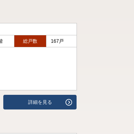
階
総戸数
167戸
詳細を見る