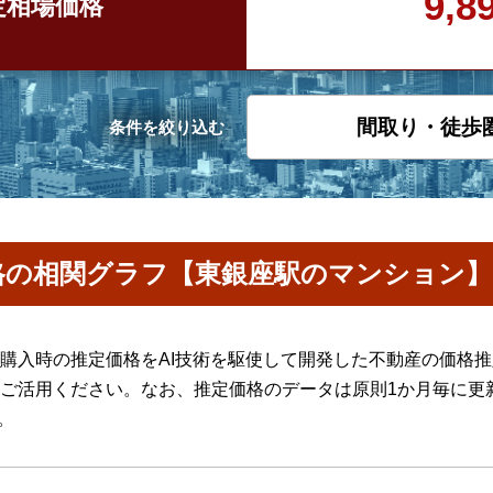
9,
定
相場価格
間取り・徒歩
条件を絞り込む
格の相関グラフ【東銀座駅のマンション】
購入時の推定価格をAI技術を駆使して開発した不動産の価格
ご活用ください。なお、推定価格のデータは原則1か月毎に更
。