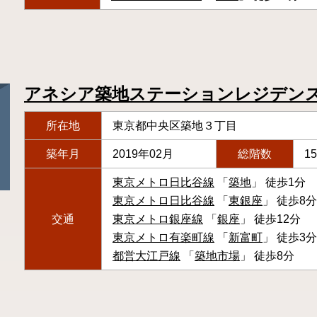
アネシア築地ステーションレジデン
所在地
東京都中央区築地３丁目
築年月
2019年02月
総階数
1
東京メトロ日比谷線
「
築地
」 徒歩1分
東京メトロ日比谷線
「
東銀座
」 徒歩8分
交通
東京メトロ銀座線
「
銀座
」 徒歩12分
東京メトロ有楽町線
「
新富町
」 徒歩3分
都営大江戸線
「
築地市場
」 徒歩8分