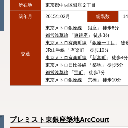
所在地
東京都中央区銀座２丁目
築年月
2015年02月
総階数
1
東京メトロ銀座線
「
銀座
」 徒歩6分
都営浅草線
「
東銀座
」 徒歩3分
東京メトロ有楽町線
「
銀座一丁目
」 徒
JR山手線
「
有楽町
」 徒歩10分
交通
東京メトロ有楽町線
「
新富町
」 徒歩4分
東京メトロ日比谷線
「
築地
」 徒歩5分
都営浅草線
「
宝町
」 徒歩7分
東京メトロ銀座線
「
京橋
」 徒歩10分
プレミスト東銀座築地ArcCourt