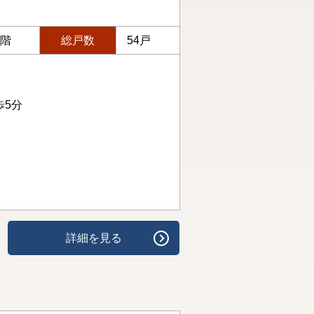
4階
総戸数
54戸
歩5分
詳細を見る