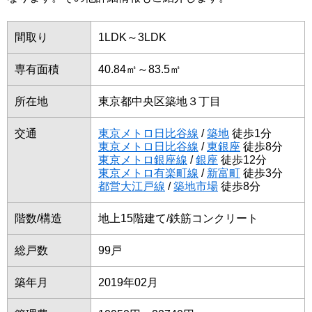
間取り
1LDK～3LDK
専有面積
40.84㎡～83.5㎡
所在地
東京都中央区築地３丁目
交通
東京メトロ日比谷線
/
築地
徒歩1分
東京メトロ日比谷線
/
東銀座
徒歩8分
東京メトロ銀座線
/
銀座
徒歩12分
東京メトロ有楽町線
/
新富町
徒歩3分
都営大江戸線
/
築地市場
徒歩8分
階数/構造
地上15階建て/鉄筋コンクリート
総戸数
99戸
築年月
2019年02月