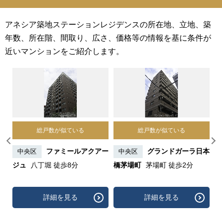
アネシア築地ステーションレジデンスの所在地、立地、築
年数、所在階、間取り、広さ、価格等の情報を基に条件が
近いマンションをご紹介します。
総戸数が似ている
総戸数が似ている
京八
ファミールアクアー
グランドガーラ日本
中央区
中央区
分
ジュ
八丁堀 徒歩8分
橋茅場町
茅場町 徒歩2分
レ
詳細を見る
詳細を見る