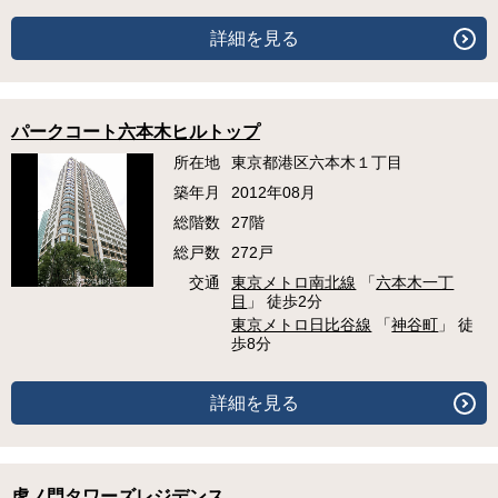
詳細を見る
パークコート六本木ヒルトップ
所在地
東京都港区六本木１丁目
築年月
2012年08月
総階数
27階
総戸数
272戸
交通
東京メトロ南北線
「
六本木一丁
目
」 徒歩2分
東京メトロ日比谷線
「
神谷町
」 徒
歩8分
詳細を見る
虎ノ門タワーズレジデンス