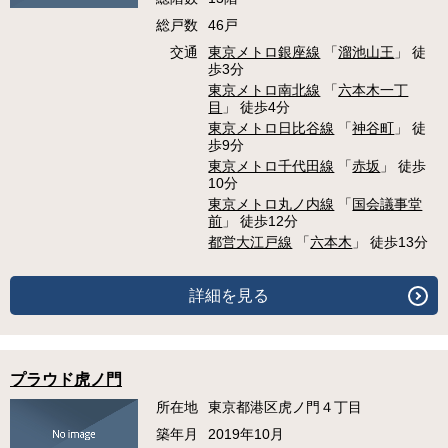
総戸数
46戸
交通
東京メトロ銀座線
「
溜池山王
」 徒
歩3分
東京メトロ南北線
「
六本木一丁
目
」 徒歩4分
東京メトロ日比谷線
「
神谷町
」 徒
歩9分
東京メトロ千代田線
「
赤坂
」 徒歩
10分
東京メトロ丸ノ内線
「
国会議事堂
前
」 徒歩12分
都営大江戸線
「
六本木
」 徒歩13分
詳細を見る
プラウド虎ノ門
所在地
東京都港区虎ノ門４丁目
築年月
2019年10月