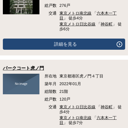
総戸数
276戸
交通
東京メトロ南北線
「
六本木一丁
目
」 徒歩4分
東京メトロ日比谷線
「
神谷町
」 徒
歩6分
詳細を見る
パークコート虎ノ門
所在地
東京都港区虎ノ門４丁目
築年月
2022年01月
総階数
21階
総戸数
120戸
交通
東京メトロ日比谷線
「
神谷町
」 徒
歩4分
東京メトロ南北線
「
六本木一丁
目
」 徒歩7分