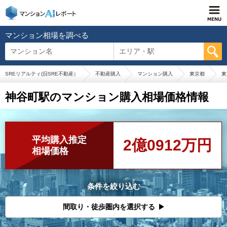
マンション相場を調べる
マンション名
エリア・駅
SREリアルティ(旧SRE不動産）
不動産購入
マンション購入
東京都
東
神谷町駅のマンション購入相場価格情報
平均購入推定
2億0912万円
相場価格
条件を絞り込む
間取り・徒歩圏内を選択する