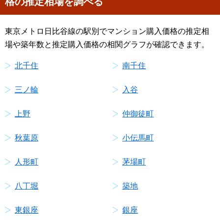
格の推定相場を調べる
東京メトロ日比谷線の駅別でマンション購入価格の推定相
場や築年数と推定購入価格の相関グラフが確認できます。
北千住
南千住
三ノ輪
入谷
上野
仲御徒町
秋葉原
小伝馬町
人形町
茅場町
八丁堀
築地
東銀座
銀座