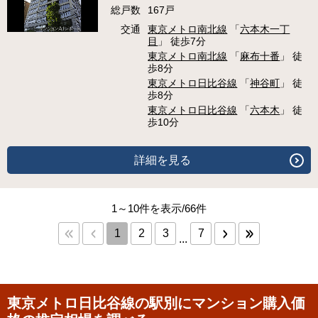
総戸数
167戸
交通
東京メトロ南北線
「
六本木一丁
目
」 徒歩7分
東京メトロ南北線
「
麻布十番
」 徒
歩8分
東京メトロ日比谷線
「
神谷町
」 徒
歩8分
東京メトロ日比谷線
「
六本木
」 徒
歩10分
詳細を見る
1～10件を表示/66件
1
2
3
7
...
東京メトロ日比谷線の駅別にマンション購入価