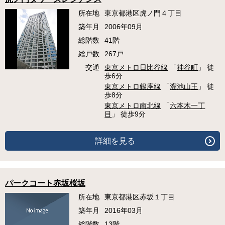
所在地
東京都港区虎ノ門４丁目
築年月
2006年09月
総階数
41階
総戸数
267戸
交通
東京メトロ日比谷線
「
神谷町
」 徒
歩6分
東京メトロ銀座線
「
溜池山王
」 徒
歩8分
東京メトロ南北線
「
六本木一丁
目
」 徒歩9分
詳細を見る
パークコート赤坂桜坂
所在地
東京都港区赤坂１丁目
築年月
2016年03月
総階数
13階