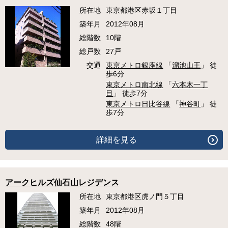
所在地
東京都港区赤坂１丁目
築年月
2012年08月
総階数
10階
総戸数
27戸
交通
東京メトロ銀座線
「
溜池山王
」 徒
歩6分
東京メトロ南北線
「
六本木一丁
目
」 徒歩7分
東京メトロ日比谷線
「
神谷町
」 徒
歩7分
詳細を見る
アークヒルズ仙石山レジデンス
所在地
東京都港区虎ノ門５丁目
築年月
2012年08月
総階数
48階