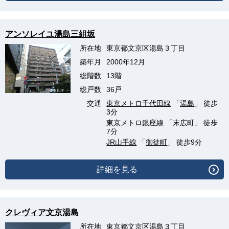
アンソレイユ湯島三組坂
所在地
東京都文京区湯島３丁目
築年月
2000年12月
総階数
13階
総戸数
36戸
交通
東京メトロ千代田線
「
湯島
」 徒歩
3分
東京メトロ銀座線
「
末広町
」 徒歩
7分
JR山手線
「
御徒町
」 徒歩9分
詳細を見る
クレヴィア文京湯島
所在地
東京都文京区湯島３丁目