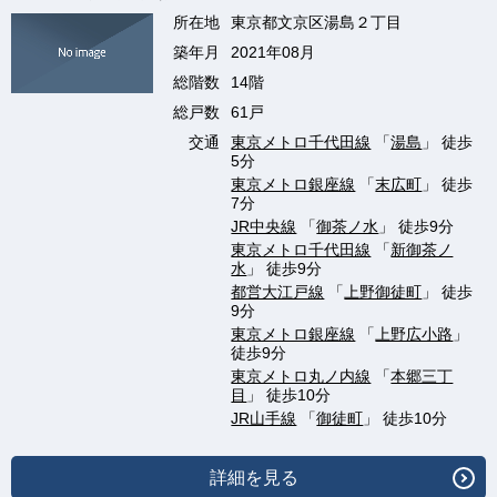
所在地
東京都文京区湯島２丁目
築年月
2021年08月
総階数
14階
総戸数
61戸
交通
東京メトロ千代田線
「
湯島
」 徒歩
5分
東京メトロ銀座線
「
末広町
」 徒歩
7分
JR中央線
「
御茶ノ水
」 徒歩9分
東京メトロ千代田線
「
新御茶ノ
水
」 徒歩9分
都営大江戸線
「
上野御徒町
」 徒歩
9分
東京メトロ銀座線
「
上野広小路
」
徒歩9分
東京メトロ丸ノ内線
「
本郷三丁
目
」 徒歩10分
JR山手線
「
御徒町
」 徒歩10分
詳細を見る