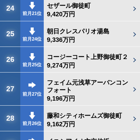
セザール御徒町
24
9,420万円
前月21位
朝日クレスパリオ湯島
25
9,336万円
前月24位
コージーコート上野御徒町２
26
9,274万円
前月25位
フェイム元浅草アーバンコン
27
フォート
前月27位
9,196万円
藤和シティホームズ御徒町
28
9,162万円
前月26位