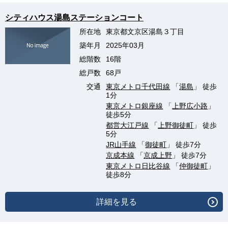
シティハウス湯島ステーションコート
所在地
東京都文京区湯島３丁目
築年月
2025年03月
総階数
16階
総戸数
68戸
交通
東京メトロ千代田線
「
湯島
」 徒歩
1分
東京メトロ銀座線
「
上野広小路
」
徒歩5分
都営大江戸線
「
上野御徒町
」 徒歩
5分
JR山手線
「
御徒町
」 徒歩7分
京成本線
「
京成上野
」 徒歩7分
東京メトロ日比谷線
「
仲御徒町
」
徒歩8分
詳細を見る