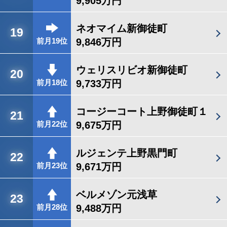
9,905万円
ネオマイム新御徒町
19
9,846万円
前月19位
ウェリスリビオ新御徒町
20
9,733万円
前月18位
コージーコート上野御徒町１
21
9,675万円
前月22位
ルジェンテ上野黒門町
22
9,671万円
前月23位
ベルメゾン元浅草
23
9,488万円
前月28位