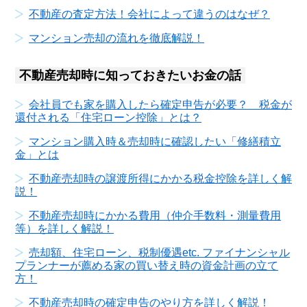
不動産の査定方法！会社によって違うのはなぜ？
マンション売却の流れを徹底解説！
不動産売却時に知っておきたいお金の話
会社員でも家を購入したら確定申告が必要？ 税金が
還付される「住宅ローン控除」とは？
マンション購入時＆売却時に確認したい「修繕積立
金」とは
不動産売却時の譲渡所得にかかる税金控除を詳しく解
説！
不動産売却時にかかる費用（仲介手数料・測量費用
等）を詳しく解説！
売却額、住宅ローン、税制優遇etc. ファイナンシャル
プランナーが薦める家の買い替え時の資金計画の立て
方！
不動産売却時の確定申告のやり方を詳しく解説！