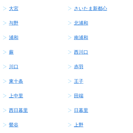
大宮
さいたま新都心
与野
北浦和
浦和
南浦和
蕨
西川口
川口
赤羽
東十条
王子
上中里
田端
西日暮里
日暮里
鶯谷
上野