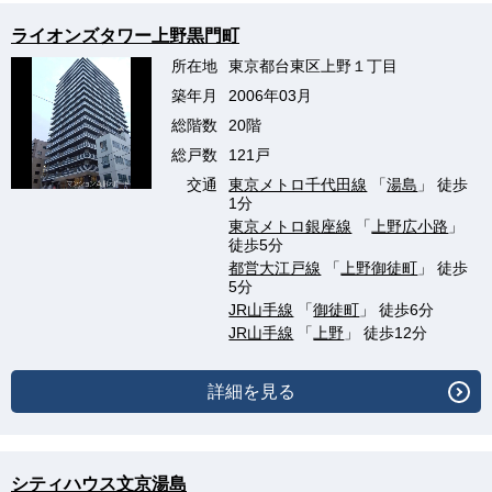
ライオンズタワー上野黒門町
所在地
東京都台東区上野１丁目
築年月
2006年03月
総階数
20階
総戸数
121戸
交通
東京メトロ千代田線
「
湯島
」 徒歩
1分
東京メトロ銀座線
「
上野広小路
」
徒歩5分
都営大江戸線
「
上野御徒町
」 徒歩
5分
JR山手線
「
御徒町
」 徒歩6分
JR山手線
「
上野
」 徒歩12分
詳細を見る
シティハウス文京湯島