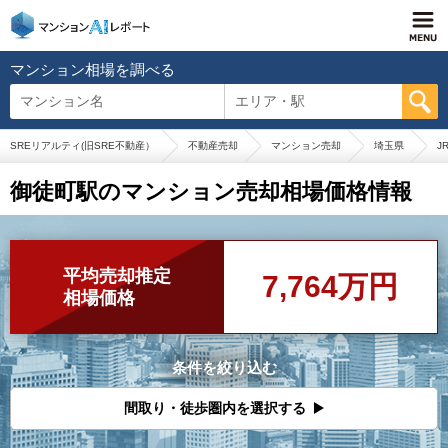
マンション相場を調べる
マンション名
エリア・駅
SREリアルティ(旧SRE不動産）
不動産売却
マンション売却
埼玉県
J
御徒町駅のマンション売却相場価格情報
平均売却推定
7,764万円
相場価格
条件を絞り込む
間取り・徒歩圏内を選択する