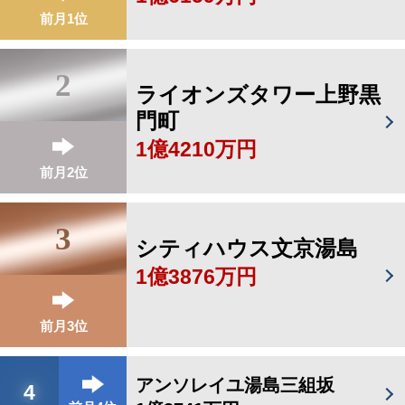
前月1位
2
ライオンズタワー上野黒
門町
1億4210万円
前月2位
3
シティハウス文京湯島
1億3876万円
前月3位
アンソレイユ湯島三組坂
4