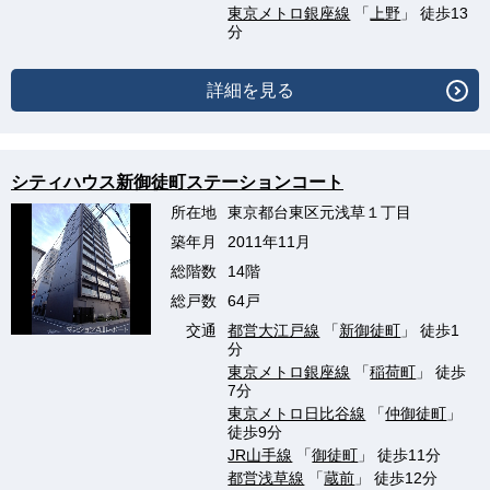
東京メトロ銀座線
「
上野
」 徒歩13
分
詳細を見る
シティハウス新御徒町ステーションコート
所在地
東京都台東区元浅草１丁目
築年月
2011年11月
総階数
14階
総戸数
64戸
交通
都営大江戸線
「
新御徒町
」 徒歩1
分
東京メトロ銀座線
「
稲荷町
」 徒歩
7分
東京メトロ日比谷線
「
仲御徒町
」
徒歩9分
JR山手線
「
御徒町
」 徒歩11分
都営浅草線
「
蔵前
」 徒歩12分