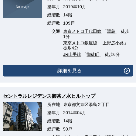
築年月
2019年10月
総階数
14階
総戸数
109戸
交通
東京メトロ千代田線
「
湯島
」 徒歩
1分
東京メトロ銀座線
「
上野広小路
」
徒歩4分
JR山手線
「
御徒町
」 徒歩6分
詳細を見る
セントラルレジデンス御茶ノ水ヒルトップ
所在地
東京都文京区湯島２丁目
築年月
2014年04月
総階数
14階
総戸数
50戸