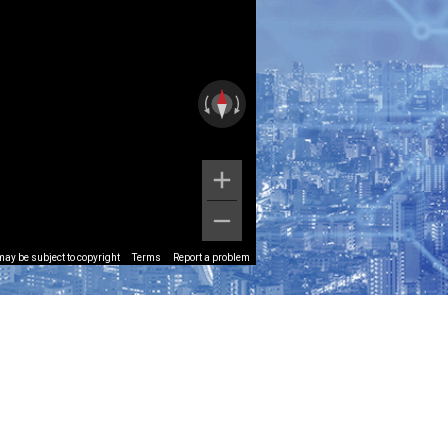
ay be subject to copyright
Terms
Report a problem