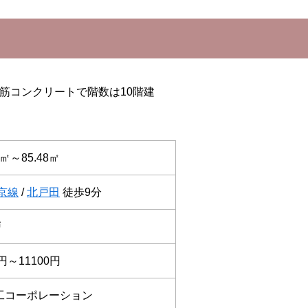
筋コンクリートで階数は10階建
8㎡～85.48㎡
京線
/
北戸田
徒歩9分
戸
0円～11100円
工コーポレーション