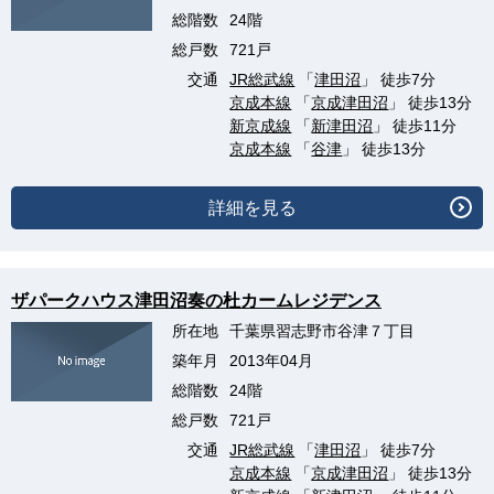
総階数
24階
総戸数
721戸
交通
JR総武線
「
津田沼
」 徒歩7分
京成本線
「
京成津田沼
」 徒歩13分
新京成線
「
新津田沼
」 徒歩11分
京成本線
「
谷津
」 徒歩13分
詳細を見る
ザパークハウス津田沼奏の杜カームレジデンス
所在地
千葉県習志野市谷津７丁目
築年月
2013年04月
総階数
24階
総戸数
721戸
交通
JR総武線
「
津田沼
」 徒歩7分
京成本線
「
京成津田沼
」 徒歩13分