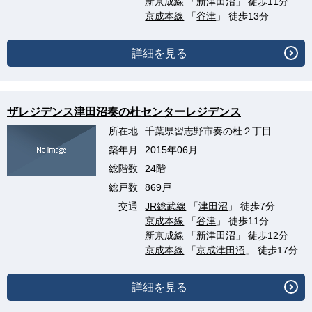
新京成線
「
新津田沼
」 徒歩11分
京成本線
「
谷津
」 徒歩13分
詳細を見る
ザレジデンス津田沼奏の杜センターレジデンス
所在地
千葉県習志野市奏の杜２丁目
築年月
2015年06月
総階数
24階
総戸数
869戸
交通
JR総武線
「
津田沼
」 徒歩7分
京成本線
「
谷津
」 徒歩11分
新京成線
「
新津田沼
」 徒歩12分
京成本線
「
京成津田沼
」 徒歩17分
詳細を見る