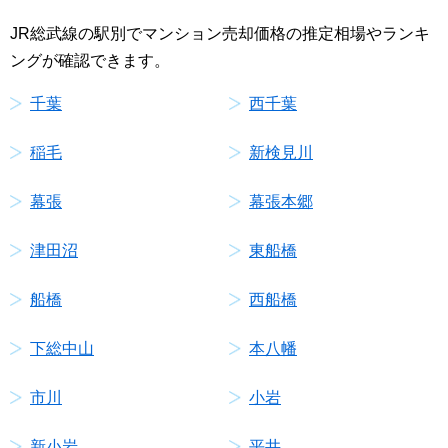
JR総武線の駅別でマンション売却価格の推定相場やランキ
ングが確認できます。
千葉
西千葉
稲毛
新検見川
幕張
幕張本郷
津田沼
東船橋
船橋
西船橋
下総中山
本八幡
市川
小岩
新小岩
平井