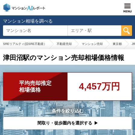
マンション相場を調べる
マンション名
エリア・駅
SREリアルティ(旧SRE不動産）
不動産売却
マンション売却
東京都
J
津田沼駅のマンション売却相場価格情報
平均売却推定
4,457万円
相場価格
条件を絞り込む
間取り・徒歩圏内を選択する