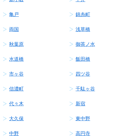
亀戸
錦糸町
両国
浅草橋
秋葉原
御茶ノ水
水道橋
飯田橋
市ヶ谷
四ツ谷
信濃町
千駄ヶ谷
代々木
新宿
大久保
東中野
中野
高円寺