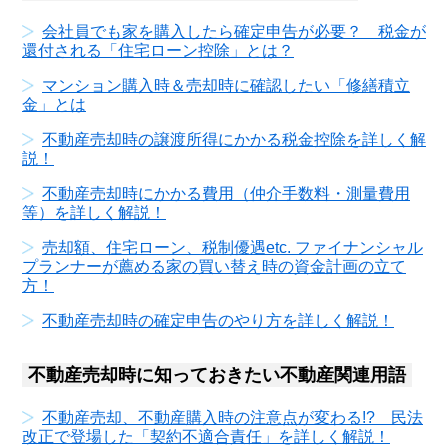
会社員でも家を購入したら確定申告が必要？ 税金が
還付される「住宅ローン控除」とは？
マンション購入時＆売却時に確認したい「修繕積立
金」とは
不動産売却時の譲渡所得にかかる税金控除を詳しく解
説！
不動産売却時にかかる費用（仲介手数料・測量費用
等）を詳しく解説！
売却額、住宅ローン、税制優遇etc. ファイナンシャル
プランナーが薦める家の買い替え時の資金計画の立て
方！
不動産売却時の確定申告のやり方を詳しく解説！
不動産売却時に知っておきたい不動産関連用語
不動産売却、不動産購入時の注意点が変わる!? 民法
改正で登場した「契約不適合責任」を詳しく解説！