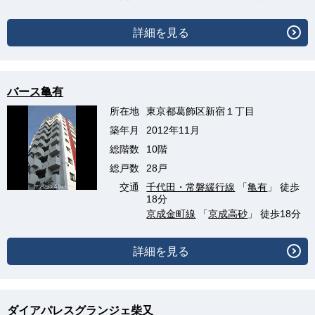
詳細を見る
バース亀有
所在地
東京都葛飾区新宿１丁目
築年月
2012年11月
総階数
10階
総戸数
28戸
交通
千代田・常磐緩行線
「
亀有
」 徒歩
18分
京成金町線
「
京成高砂
」 徒歩18分
詳細を見る
ダイアパレスグランジェ柴又