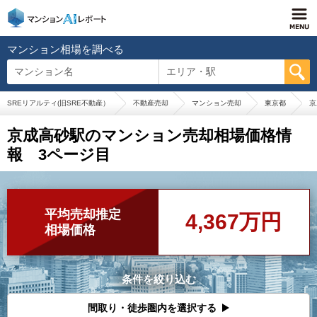
マンション相場を調べる
マンション名
エリア・駅
SREリアルティ(旧SRE不動産）
不動産売却
マンション売却
東京都
京
京成高砂駅のマンション売却相場価格情
報 3ページ目
平均売却推定
4,367万円
相場価格
条件を絞り込む
間取り・徒歩圏内を選択する