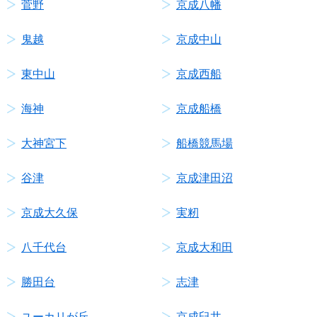
菅野
京成八幡
鬼越
京成中山
東中山
京成西船
海神
京成船橋
大神宮下
船橋競馬場
谷津
京成津田沼
京成大久保
実籾
八千代台
京成大和田
勝田台
志津
ユーカリが丘
京成臼井