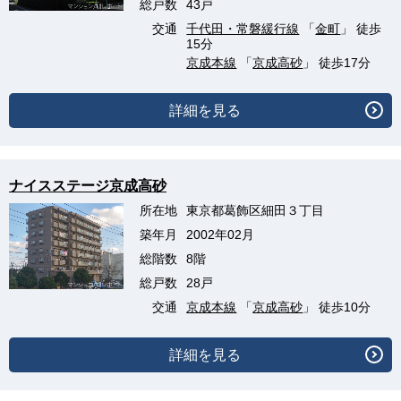
総戸数
43戸
交通
千代田・常磐緩行線
「
金町
」 徒歩
15分
京成本線
「
京成高砂
」 徒歩17分
詳細を見る
ナイスステージ京成高砂
所在地
東京都葛飾区細田３丁目
築年月
2002年02月
総階数
8階
総戸数
28戸
交通
京成本線
「
京成高砂
」 徒歩10分
詳細を見る