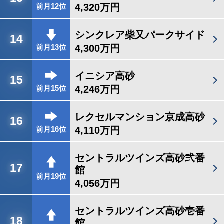
4,320万円
前月12位
シンクレア柴又パークサイド
14
4,300万円
前月13位
イニシア高砂
15
4,246万円
前月15位
レクセルマンション京成高砂
16
4,110万円
前月16位
セントラルツインズ高砂弐番
17
館
前月19位
4,056万円
セントラルツインズ高砂壱番
18
館