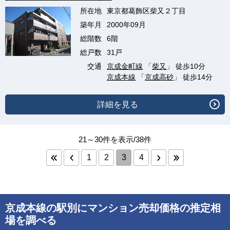
所在地
東京都葛飾区柴又２丁目
築年月
2000年09月
総階数
6階
総戸数
31戸
交通
京成金町線
「
柴又
」 徒歩10分
京成本線
「
京成高砂
」 徒歩14分
詳細を見る
21～30件を表示/38件
1
2
3
4
京成本線の駅別にマンション売却価格の推定相
場を調べる