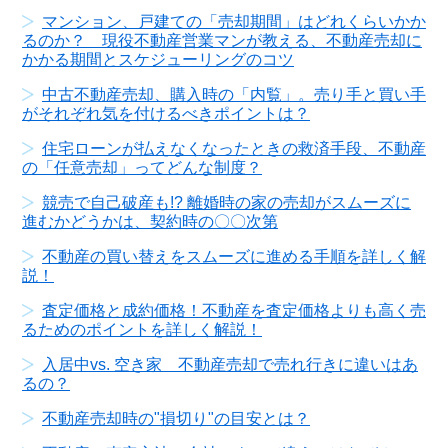
マンション、戸建ての「売却期間」はどれくらいかか
るのか？ 現役不動産営業マンが教える、不動産売却に
かかる期間とスケジューリングのコツ
中古不動産売却、購入時の「内覧」。売り手と買い手
がそれぞれ気を付けるべきポイントは？
住宅ローンが払えなくなったときの救済手段、不動産
の「任意売却」ってどんな制度？
競売で自己破産も!? 離婚時の家の売却がスムーズに
進むかどうかは、契約時の〇〇次第
不動産の買い替えをスムーズに進める手順を詳しく解
説！
査定価格と成約価格！不動産を査定価格よりも高く売
るためのポイントを詳しく解説！
入居中vs. 空き家 不動産売却で売れ行きに違いはあ
るの？
不動産売却時の"損切り"の目安とは？