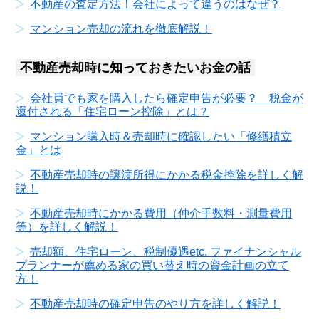
不動産の査定方法！会社によって違うのはなぜ？
マンション売却の流れを徹底解説！
不動産売却時に知っておきたいお金の話
会社員でも家を購入したら確定申告が必要？ 税金が
還付される「住宅ローン控除」とは？
マンション購入時＆売却時に確認したい「修繕積立
金」とは
不動産売却時の譲渡所得にかかる税金控除を詳しく解
説！
不動産売却時にかかる費用（仲介手数料・測量費用
等）を詳しく解説！
売却額、住宅ローン、税制優遇etc. ファイナンシャル
プランナーが薦める家の買い替え時の資金計画の立て
方！
不動産売却時の確定申告のやり方を詳しく解説！