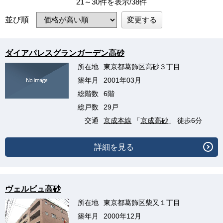
21～30件を表示/38件
変更する
並び順
ダイアパレスグランガーデン高砂
所在地
東京都葛飾区高砂３丁目
築年月
2001年03月
総階数
6階
総戸数
29戸
交通
京成本線
「
京成高砂
」 徒歩6分
詳細を見る
ヴェルビュ高砂
所在地
東京都葛飾区柴又１丁目
築年月
2000年12月