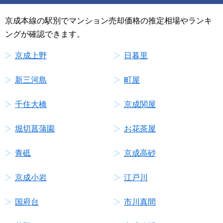
京成本線の駅別でマンション売却価格の推定相場やランキ
ングが確認できます。
京成上野
日暮里
新三河島
町屋
千住大橋
京成関屋
堀切菖蒲園
お花茶屋
青砥
京成高砂
京成小岩
江戸川
国府台
市川真間