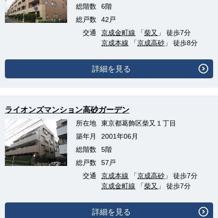
総階数
6階
総戸数
42戸
交通
京成金町線
「
柴又
」 徒歩7分
京成本線
「
京成高砂
」 徒歩8分
詳細を見る
ライオンズマンション高砂ガーデン
所在地
東京都葛飾区柴又１丁目
築年月
2001年06月
総階数
5階
総戸数
57戸
交通
京成本線
「
京成高砂
」 徒歩7分
京成金町線
「
柴又
」 徒歩7分
詳細を見る