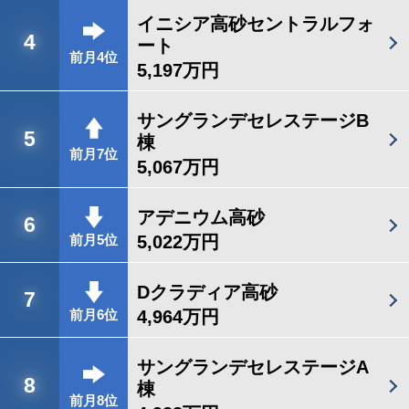
イニシア高砂セントラルフォ
4
ート
前月4位
5,197万円
サングランデセレステージB
5
棟
前月7位
5,067万円
アデニウム高砂
6
5,022万円
前月5位
Dクラディア高砂
7
4,964万円
前月6位
サングランデセレステージA
8
棟
前月8位