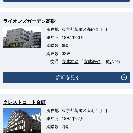
ライオンズガーデン高砂
所在地
東京都葛飾区高砂５丁目
築年月
1997年03月
総階数
6階
総戸数
32戸
交通
京成本線
「
京成高砂
」 徒歩7分
詳細を見る
クレストコート金町
所在地
東京都葛飾区金町１丁目
築年月
1997年07月
総階数
7階